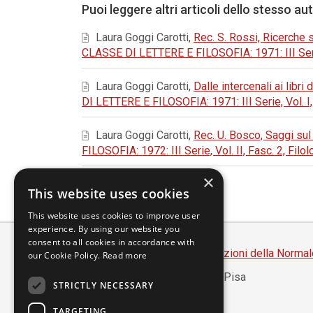
Puoi leggere altri articoli dello stesso au
Laura Goggi Carotti,
Rec. S. Rossi, Ricerche 
CLASSE DI LETTERE E FILOSOFIA: 1971: III Serie,
Laura Goggi Carotti,
Dalle intercenali ai libri
DI LETTERE E FILOSOFIA: 1971: III Serie, Vol. I,
Laura Goggi Carotti,
Rec. U. Bosco, Saggi sul
FILOSOFIA: 1972: III Serie, Vol. II, Fasc. 2, Fil
×
This website uses cookies
This website uses cookies to improve user
experience. By using our website you
consent to all cookies in accordance with
Scuola Normale Superiore
-
Edizioni della Normal
our Cookie Policy.
Read more
Piazza dei Cavalieri, 7 - 56126 Pisa
STRICTLY NECESSARY
Codice fiscale 80005050507
Partita IVA 00420000507
TARGETING