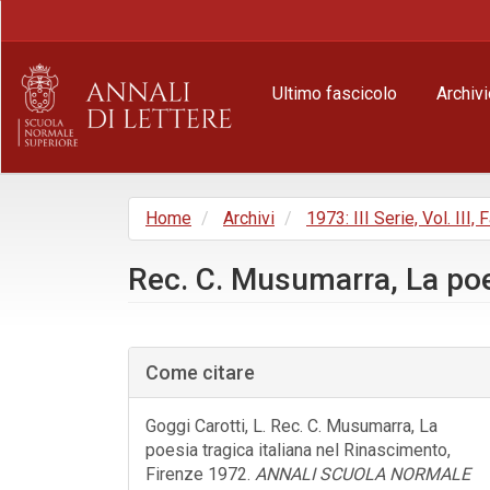
Navigazione
principale
Contenuto
principale
Ultimo fascicolo
Archivi
Barra
laterale
Home
Archivi
1973: III Serie, Vol. III, 
Rec. C. Musumarra, La poe
Barra
laterale
Come citare
dell'articolo
Goggi Carotti, L. Rec. C. Musumarra, La
poesia tragica italiana nel Rinascimento,
Firenze 1972.
ANNALI SCUOLA NORMALE