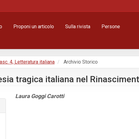
o
Proponi un articolo
Sulla rivista
Persone
Fasc. 4, Letteratura italiana
Archivio Storico
sia tragica italiana nel Rinascimen
Contenuto
Laura Goggi Carotti
principale
dell'articolo
Dettagli
dell'articolo