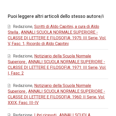
principale
dell'articolo
Dettagli
Puoi leggere altri articoli dello stesso autore/i
dell'articolo
Redazione,
Scritti di Aldo Capitini, a cura di Aldo
Stella
,
ANNALI SCUOLA NORMALE SUPERIORE -
CLASSE DI LETTERE E FILOSOFIA: 1975: III Serie, Vol.
V, Fasc. 1, Ricordo di Aldo Capitini
Redazione,
Notiziario della Scuola Normale
Superiore
,
ANNALI SCUOLA NORMALE SUPERIORE -
CLASSE DI LETTERE E FILOSOFIA: 1971: III Serie, Vol.
I, Fasc. 2
Redazione,
Notiziario della Scuola Normale
Superiore
,
ANNALI SCUOLA NORMALE SUPERIORE -
CLASSE DI LETTERE E FILOSOFIA: 1960: II Serie, Vol.
XXIX, Fasc. III-IV
Redazione,
Libri ricevuti
,
ANNALI SCUOLA