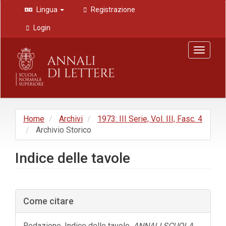
Navigazione
Lingua
Registrazione
principale
Contenuto
Login
principale
Barra
Toggle
laterale
navigat
Home
Archivi
1973: III Serie, Vol. III, Fasc. 4
Archivio Storico
Indice delle tavole
Barra
Come citare
laterale
dell'articolo
Redazione. Indice delle tavole.
ANNALI SCUOLA