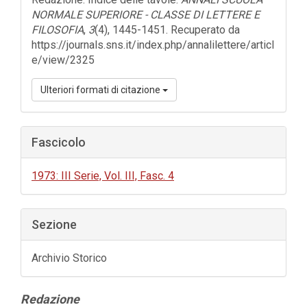
NORMALE SUPERIORE - CLASSE DI LETTERE E
FILOSOFIA
,
3
(4), 1445-1451. Recuperato da
https://journals.sns.it/index.php/annalilettere/articl
e/view/2325
Ulteriori formati di citazione
Fascicolo
1973: III Serie, Vol. III, Fasc. 4
Sezione
Archivio Storico
Contenuto
Redazione