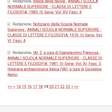
Redazione,
Indice delle tavole
,
ANNALI SCUOLA
NORMALE SUPERIORE - CLASSE DI LETTERE E
FILOSOFIA: 1985: III Serie, Vol. XV, Fasc. 4
Redazione,
Notiziario della Scuola Normale
Superiore
,
ANNALI SCUOLA NORMALE SUPERIORE -
CLASSE DI LETTERE E FILOSOFIA: 1976: III Serie, Vol.
VI, Fasc. 4
Redazione,
IAI, 2, a cura di Giangiacomo Panessa
,
ANNALI SCUOLA NORMALE SUPERIORE - CLASSE DI
LETTERE E FILOSOFIA: 1981: III Serie, Vol. XI, Fasc. 3,
Itineraria archaeologica italica (IAI), a cura di Giuseppe
Nenci
<<
<
14
15
16
17
18
19
20
21
22
23
>
>>