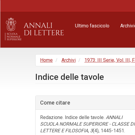
Navigazione
principale
Contenuto
principale
Ultimo fascicolo
Archivi
Barra
laterale
Home
Archivi
1973: III Serie, Vol. III, 
Indice delle tavole
Barra
laterale
Come citare
dell'articolo
Redazione. Indice delle tavole.
ANNALI
SCUOLA NORMALE SUPERIORE - CLASSE DI
LETTERE E FILOSOFIA
,
3
(4), 1445-1451.