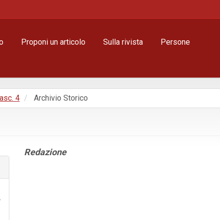
o
Proponi un articolo
Sulla rivista
Persone
Fasc. 4
Archivio Storico
Contenuto
Redazione
principale
dell'articolo
Dettagli
dell'articolo