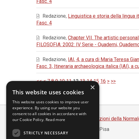
Fasc. 4
Redazione,
Linguistica e storia della lingua i
Fasc. 4
Redazione,
Chapter VII. The artistic persona
FILOSOFIA: 2002: IV Serie - Quaderni, Quadern
Redazione,
IAI, 4, a cura di Maria Teresa Gia
Fasc. 3, Itineraria archaeologica italica (IAI), a
<<
<
7
8
9
10
11
12
13
14
15
16
>
>>
×
This website uses cookies
This website uses cookies to improve user
experience. By using our website you
consent to all cookies in accordance with
Scuola Normale Superiore
-
Edizioni della Normal
our Cookie Policy.
Read more
Piazza dei Cavalieri, 7 - 56126 Pisa
STRICTLY NECESSARY
Codice fiscale 80005050507