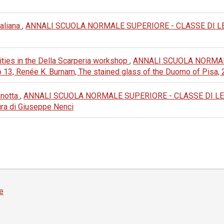
taliana
,
ANNALI SCUOLA NORMALE SUPERIORE - CLASSE DI LETTERE
lities in the Della Scarperia workshop
,
ANNALI SCUOLA NORMAL
o 13, Renée K. Burnam, The stained glass of the Duomo of Pisa,
nnotta
,
ANNALI SCUOLA NORMALE SUPERIORE - CLASSE DI LETTERE
 cura di Giuseppe Nenci
e