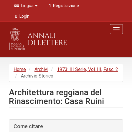
Navigazione
Lingua
Registrazione
principale
Contenuto
Login
principale
Barra
Toggle
laterale
navigat
Home
Archivi
1973: III Serie, Vol. III, Fasc. 2
Archivio Storico
Architettura reggiana del
Rinascimento: Casa Ruini
Barra
Come citare
laterale