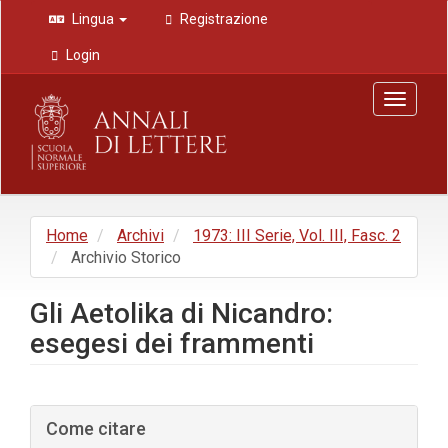
Navigazione
Lingua
Registrazione
principale
Contenuto
Login
principale
Barra
Toggle
laterale
navigat
Home
Archivi
1973: III Serie, Vol. III, Fasc. 2
Archivio Storico
Gli Aetolika di Nicandro:
esegesi dei frammenti
Barra
Come citare
laterale