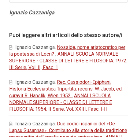
Contenuto
Ignazio Cazzaniga
principale
dell'articolo
Dettagli
Puoi leggere altri articoli dello stesso autore/i
dell'articolo
Ignazio Cazzaniga,
Nosside, nome aristocratico per
la poetessa di Locri?
,
ANNALI SCUOLA NORMALE
SUPERIORE - CLASSE DI LETTERE E FILOSOFIA: 1972:
III Serie, Vol. II, Fasc. 1
Ignazio Cazzaniga,
Rec. Cassiodori-Epiphani,
Historia Ecclesiastica Tripertita, recens. W. Jacob, ed.
curavit R. Hanslik, Wien 1952
,
ANNALI SCUOLA
NORMALE SUPERIORE - CLASSE DI LETTERE E
FILOSOFIA: 1954: II Serie, Vol. XXIII, Fasc. I-II
Ignazio Cazzaniga,
Due codici ispanici del «De
Lapsu Susannae». Contributo alla storia della tradizione