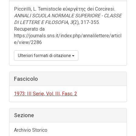
dell'articolo
Piccirilli, L. Temistocle εὐεργέτης dei Corciresi.
ANNALI SCUOLA NORMALE SUPERIORE - CLASSE
DI LETTERE E FILOSOFIA
,
3
(2), 317-355.
Recuperato da
https://journals.sns.it/index.php/annalilettere/articl
e/view/2286
Ulteriori formati di citazione
Fascicolo
1973: III Serie, Vol. III, Fasc. 2
Sezione
Archivio Storico