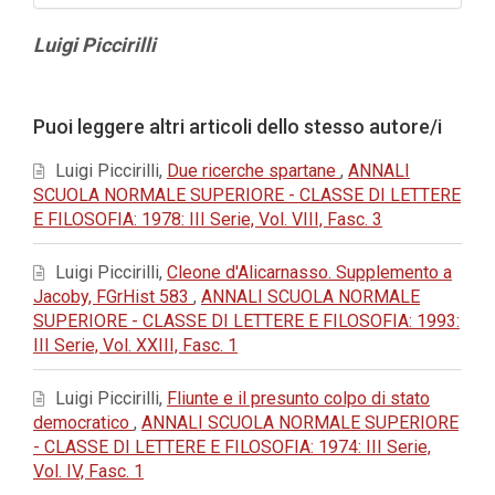
Contenuto
Luigi Piccirilli
principale
dell'articolo
Dettagli
Puoi leggere altri articoli dello stesso autore/i
dell'articolo
Luigi Piccirilli,
Due ricerche spartane
,
ANNALI
SCUOLA NORMALE SUPERIORE - CLASSE DI LETTERE
E FILOSOFIA: 1978: III Serie, Vol. VIII, Fasc. 3
Luigi Piccirilli,
Cleone d'Alicarnasso. Supplemento a
Jacoby, FGrHist 583
,
ANNALI SCUOLA NORMALE
SUPERIORE - CLASSE DI LETTERE E FILOSOFIA: 1993:
III Serie, Vol. XXIII, Fasc. 1
Luigi Piccirilli,
Fliunte e il presunto colpo di stato
democratico
,
ANNALI SCUOLA NORMALE SUPERIORE
- CLASSE DI LETTERE E FILOSOFIA: 1974: III Serie,
Vol. IV, Fasc. 1