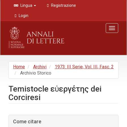
Navigazione
Lingua
Registrazione
principale
Contenuto
Login
principale
Barra
Toggle
laterale
navigat
Home
Archivi
1973: III Serie, Vol. III, Fasc. 2
Archivio Storico
Temistocle εὐεργέτης dei
Corciresi
Barra
Come citare
laterale