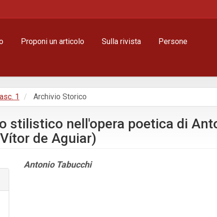
o
Proponi un articolo
Sulla rivista
Persone
Fasc. 1
Archivio Storico
ro stilistico nell'opera poetica di A
 Vítor de Aguiar)
Contenuto
Antonio Tabucchi
principale
dell'articolo
Dettagli
dell'articolo