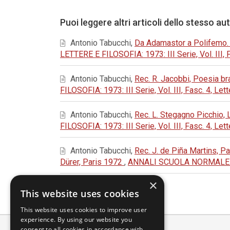
Puoi leggere altri articoli dello stesso au
Antonio Tabucchi,
Da Adamastor a Polifemo.
LETTERE E FILOSOFIA: 1973: III Serie, Vol. III, 
Antonio Tabucchi,
Rec. R. Jacobbi, Poesia b
FILOSOFIA: 1973: III Serie, Vol. III, Fasc. 4, Let
Antonio Tabucchi,
Rec. L. Stegagno Picchio, L
FILOSOFIA: 1973: III Serie, Vol. III, Fasc. 4, Let
Antonio Tabucchi,
Rec. J. de Piña Martins, P
Dürer, Paris 1972
,
ANNALI SCUOLA NORMALE SUPE
×
This website uses cookies
This website uses cookies to improve user
experience. By using our website you
consent to all cookies in accordance with