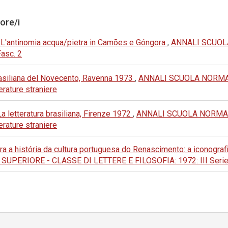
tore/i
 L'antinomia acqua/pietra in Camões e Góngora
,
ANNALI SCUOL
Fasc. 2
rasiliana del Novecento, Ravenna 1973
,
ANNALI SCUOLA NORMAL
terature straniere
a letteratura brasiliana, Firenze 1972
,
ANNALI SCUOLA NORMAL
terature straniere
ara a história da cultura portuguesa do Renascimento: a iconogra
RIORE - CLASSE DI LETTERE E FILOSOFIA: 1972: III Serie, Vol.