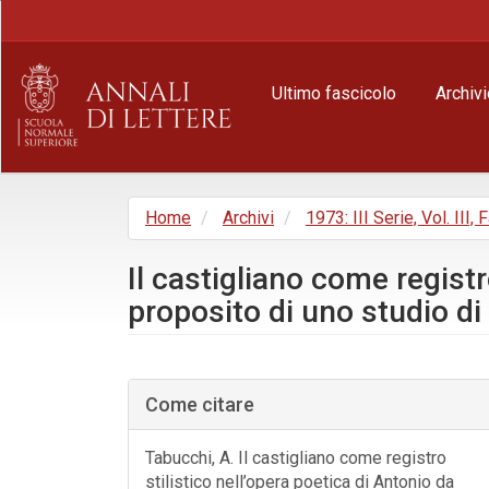
Navigazione
principale
Contenuto
principale
Ultimo fascicolo
Archivi
Barra
laterale
Home
Archivi
1973: III Serie, Vol. III, 
Il castigliano come regist
proposito di uno studio di
Barra
laterale
Come citare
dell'articolo
Tabucchi, A. Il castigliano come registro
stilistico nell’opera poetica di Antonio da