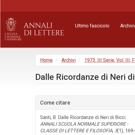
Navigazione
principale
Contenuto
principale
Ultimo fascicolo
Archivi
Barra
laterale
Home
Archivi
1973: III Serie, Vol. III, 
Dalle Ricordanze di Neri di
Barra
laterale
Come citare
dell'articolo
Santi, B. Dalle Ricordanze di Neri di Bicci.
ANNALI SCUOLA NORMALE SUPERIORE -
CLASSE DI LETTERE E FILOSOFIA
,
3
(1), 169-