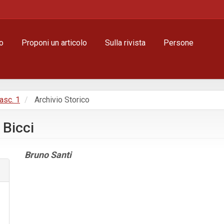
o
Proponi un articolo
Sulla rivista
Persone
Fasc. 1
Archivio Storico
 Bicci
Contenuto
Bruno Santi
principale
dell'articolo
Dettagli
dell'articolo