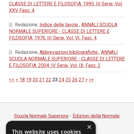
CLASSE DI LETTERE E FILOSOFIA: 1995: III Serie, Vol.
XXV, Fasc. 4
Redazione,
Indice delle tavole
,
ANNALI SCUOLA
NORMALE SUPERIORE - CLASSE DI LETTERE E
FILOSOFIA: 1976: III Serie, Vol. VI, Fasc. 4
Redazione,
Abbreviazioni bibliografiche
,
ANNALI
SCUOLA NORMALE SUPERIORE - CLASSE DI LETTERE
E FILOSOFIA: 2004: IV Serie, Vol. IX, Fasc. 2
<<
<
18
19
20
21
22
23
24
25
26
27
>
>>
Scuola Normale Superiore
-
Edizioni della Normale
×
Piazza dei Cavalieri, 7 - 56126 Pisa
This website uses cookies
Codice fiscale 80005050507