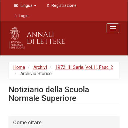
Navigazione
Lingua
Registrazione
principale
Contenuto
Login
principale
Barra
Toggle
laterale
navigat
Home
Archivi
1972: III Serie, Vol. II, Fasc. 2
Archivio Storico
Notiziario della Scuola
Normale Superiore
Barra
Come citare
laterale