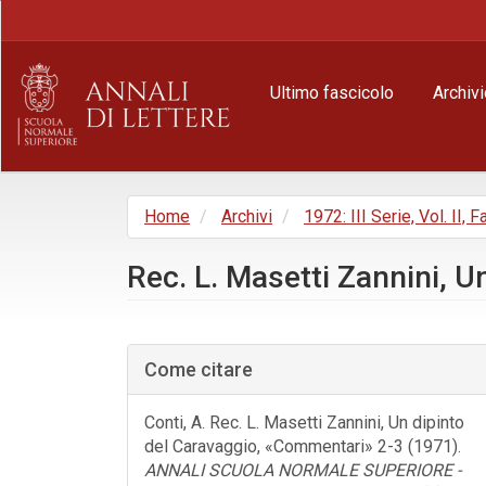
Navigazione
principale
Contenuto
principale
Ultimo fascicolo
Archivi
Barra
laterale
Home
Archivi
1972: III Serie, Vol. II, F
Rec. L. Masetti Zannini, 
Barra
laterale
Come citare
dell'articolo
Conti, A. Rec. L. Masetti Zannini, Un dipinto
del Caravaggio, «Commentari» 2-3 (1971).
ANNALI SCUOLA NORMALE SUPERIORE -