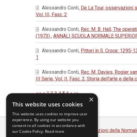
Alessandro Conti,
De La Tour, osservazioni 
Vol. III, Fasc. 2
Alessandro Conti,
Rec. M. B. Hall, The opera
(1973)
,
ANNALI SCUOLA NORMALE SUPERIORE - CLAS
Alessandro Conti,
Pittori in S. Croce: 1295-
1
Alessandro Conti,
Rec. M. Davies, Rogier va
III Serie, Vol. II, Fasc. 2, Storia dell'arte e della c
<<
<
1
2
3
4
5
6
>
>>
×
This website uses cookies
This website uses cookies to improve user
experience. By using our website you
consent to all cookies in accordance with
Scuola Normale Superiore
-
Edizioni della Normal
our Cookie Policy.
Read more