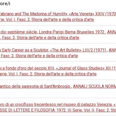
tore/i
a Fabriano and The Madonna of Humility, «Arte Veneta» XXIV (197
ol. I, Fasc. 2, Storia dell'arte e della critica d'arte
 dix-septième siècle, Londra-Parigi-Berna-Bruxelles 1972
,
ANN
Fasc. 2, Storia dell'arte e della critica d'arte
 Early Career as a Sculptor, «The Art Bulletin» LIII/2 (1971)
,
ANN
asc. 2, Storia dell'arte e della critica d'arte
liani a fondo d'oro del secolo XIII, «Journal of Glass Studies» XII 
 Vol. I, Fasc. 2, Storia dell'arte e della critica d'arte
 antico della sagrestia di Sant'Ambrogio
,
ANNALI SCUOLA NORMA
ero di un crocifisso trecentesco nel museo di palazzo Venezia, «B
TTERE E FILOSOFIA: 1972: III Serie, Vol. II, Fasc. 2, Storia d