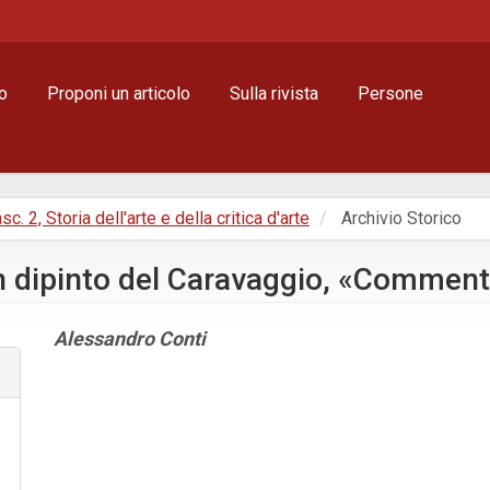
o
Proponi un articolo
Sulla rivista
Persone
asc. 2, Storia dell'arte e della critica d'arte
Archivio Storico
Un dipinto del Caravaggio, «Comment
Contenuto
Alessandro Conti
principale
dell'articolo
Dettagli
dell'articolo