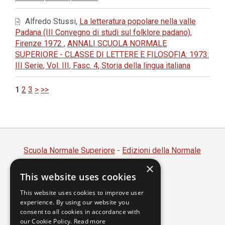
Alfredo Stussi,
La letteratura popolare nella valle
Padana (III Convegno di studi sul folklore padano),
Firenze 1972
,
ANNALI SCUOLA NORMALE
SUPERIORE - CLASSE DI LETTERE E FILOSOFIA: 1973:
III Serie, Vol. III, Fasc. 4, Storia della lingua italiana
1
2
3
>
>>
Scuola Normale Superiore
-
Edizioni della Normale
×
Piazza dei Cavalieri, 7 - 56126 Pisa
This website uses cookies
Codice fiscale 80005050507
Partita IVA 00420000507
This website uses cookies to improve user
experience. By using our website you
segreteria.annali@sns.it
consent to all cookies in accordance with
our Cookie Policy.
Read more