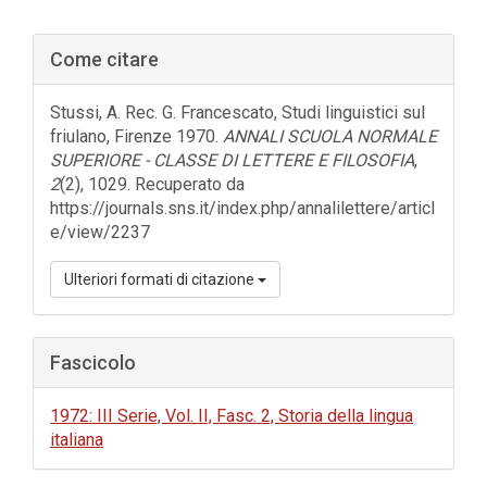
Barra
Come citare
laterale
dell'articolo
Stussi, A. Rec. G. Francescato, Studi linguistici sul
friulano, Firenze 1970.
ANNALI SCUOLA NORMALE
SUPERIORE - CLASSE DI LETTERE E FILOSOFIA
,
2
(2), 1029. Recuperato da
https://journals.sns.it/index.php/annalilettere/articl
e/view/2237
Ulteriori formati di citazione
Fascicolo
1972: III Serie, Vol. II, Fasc. 2, Storia della lingua
italiana