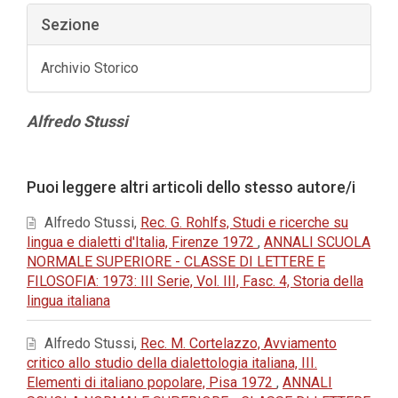
Sezione
Archivio Storico
Contenuto
Alfredo Stussi
principale
dell'articolo
Dettagli
Puoi leggere altri articoli dello stesso autore/i
dell'articolo
Alfredo Stussi,
Rec. G. Rohlfs, Studi e ricerche su
lingua e dialetti d'Italia, Firenze 1972
,
ANNALI SCUOLA
NORMALE SUPERIORE - CLASSE DI LETTERE E
FILOSOFIA: 1973: III Serie, Vol. III, Fasc. 4, Storia della
lingua italiana
Alfredo Stussi,
Rec. M. Cortelazzo, Avviamento
critico allo studio della dialettologia italiana, III.
Elementi di italiano popolare, Pisa 1972
,
ANNALI