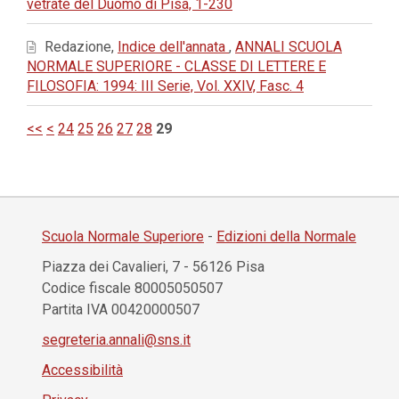
vetrate del Duomo di Pisa, 1-230
Redazione,
Indice dell'annata
,
ANNALI SCUOLA
NORMALE SUPERIORE - CLASSE DI LETTERE E
FILOSOFIA: 1994: III Serie, Vol. XXIV, Fasc. 4
<<
<
24
25
26
27
28
29
Scuola Normale Superiore
-
Edizioni della Normale
Piazza dei Cavalieri, 7 - 56126 Pisa
Codice fiscale 80005050507
Partita IVA 00420000507
segreteria.annali@sns.it
Accessibilità