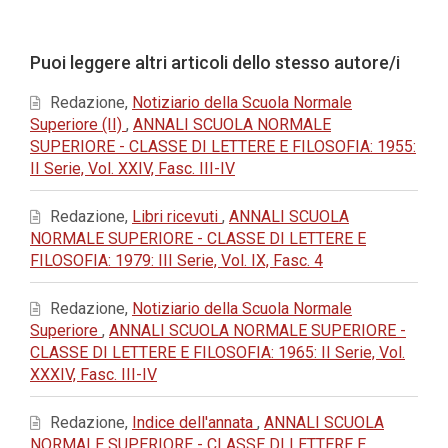
principale
dell'articolo
Dettagli
Puoi leggere altri articoli dello stesso autore/i
dell'articolo
Redazione,
Notiziario della Scuola Normale
Superiore (II)
,
ANNALI SCUOLA NORMALE
SUPERIORE - CLASSE DI LETTERE E FILOSOFIA: 1955:
II Serie, Vol. XXIV, Fasc. III-IV
Redazione,
Libri ricevuti
,
ANNALI SCUOLA
NORMALE SUPERIORE - CLASSE DI LETTERE E
FILOSOFIA: 1979: III Serie, Vol. IX, Fasc. 4
Redazione,
Notiziario della Scuola Normale
Superiore
,
ANNALI SCUOLA NORMALE SUPERIORE -
CLASSE DI LETTERE E FILOSOFIA: 1965: II Serie, Vol.
XXXIV, Fasc. III-IV
Redazione,
Indice dell'annata
,
ANNALI SCUOLA
NORMALE SUPERIORE - CLASSE DI LETTERE E