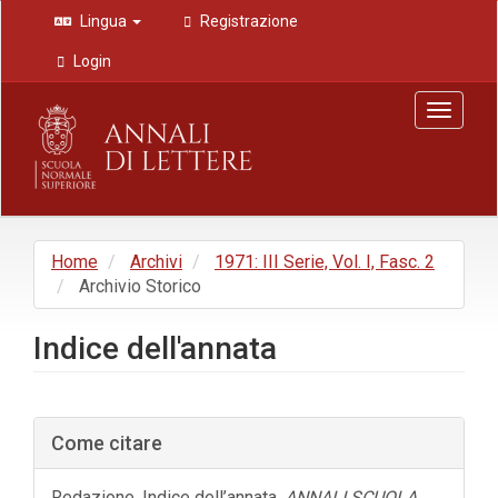
Navigazione
Lingua
Registrazione
principale
Contenuto
Login
principale
Barra
Toggle
laterale
navigat
Home
Archivi
1971: III Serie, Vol. I, Fasc. 2
Archivio Storico
Indice dell'annata
Barra
Come citare
laterale
dell'articolo
Redazione. Indice dell’annata.
ANNALI SCUOLA