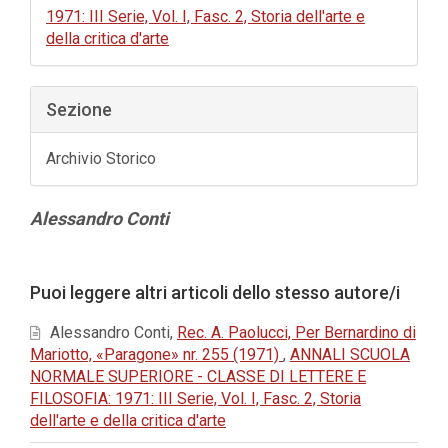
1971: III Serie, Vol. I, Fasc. 2, Storia dell'arte e
della critica d'arte
Sezione
Archivio Storico
Contenuto
Alessandro Conti
principale
dell'articolo
Dettagli
Puoi leggere altri articoli dello stesso autore/i
dell'articolo
Alessandro Conti,
Rec. A. Paolucci, Per Bernardino di
Mariotto, «Paragone» nr. 255 (1971)
,
ANNALI SCUOLA
NORMALE SUPERIORE - CLASSE DI LETTERE E
FILOSOFIA: 1971: III Serie, Vol. I, Fasc. 2, Storia
dell'arte e della critica d'arte