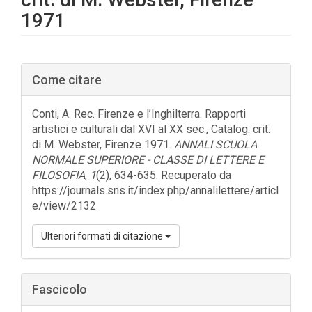
1971
Barra
Come citare
laterale
dell'articolo
Conti, A. Rec. Firenze e l’Inghilterra. Rapporti
artistici e culturali dal XVI al XX sec., Catalog. crit.
di M. Webster, Firenze 1971.
ANNALI SCUOLA
NORMALE SUPERIORE - CLASSE DI LETTERE E
FILOSOFIA
,
1
(2), 634-635. Recuperato da
https://journals.sns.it/index.php/annalilettere/articl
e/view/2132
Ulteriori formati di citazione
Fascicolo