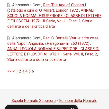
Alessandro Conti,
Rec. The Age of Charles I
(catalogo a cura di O. Millar), London 1972
,
ANNALI
SCUOLA NORMALE SUPERIORE - CLASSE DI LETTERE
E FILOSOFIA: 1972: III Serie, Vol. II, Fasc. 2, Storia
dell'arte e della critica d'arte
Alessandro Conti,
Rec. C. Bertelli, Vetri e altre cose
della Napoli Angioina, «Paragone» nr. 263 (1972)
,
ANNALI SCUOLA NORMALE SUPERIORE - CLASSE DI
LETTERE E FILOSOFIA: 1972: III Serie, Vol. II, Fasc. 2,
Storia dell'arte e della critica d'arte
<<
<
1
2
3
4
5
6
Scuola Normale Superiore
-
Edizioni della Normale
Piazza dei Cavalieri, 7 - 56126 Pisa