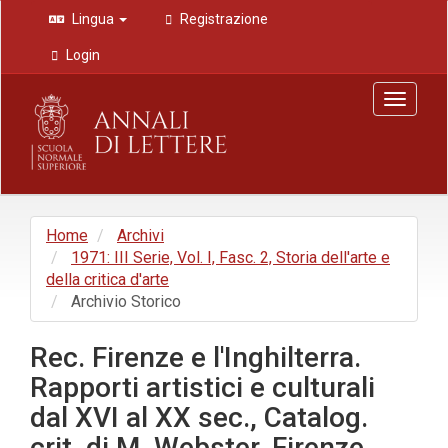
Navigazione
Lingua
Registrazione
principale
Contenuto
Login
principale
Barra
Toggle
laterale
navigat
Home
Archivi
1971: III Serie, Vol. I, Fasc. 2, Storia dell'arte e
della critica d'arte
Archivio Storico
Rec. Firenze e l'Inghilterra.
Rapporti artistici e culturali
dal XVI al XX sec., Catalog.
crit. di M. Webster, Firenze