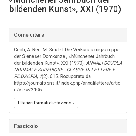
bildenden Kunst», XXI (1970)
Barra
Come citare
laterale
dell'articolo
Conti, A. Rec. M. Seidel, Die Verkündigungsgruppe
der Sieneser Domkanzel, «Münchener Jahrbuch
der bildenden Kunst», XXI (1970).
ANNALI SCUOLA
NORMALE SUPERIORE - CLASSE DI LETTERE E
FILOSOFIA
,
1
(2), 615. Recuperato da
https://journals.sns.it/index.php/annalilettere/articl
e/view/2106
Ulteriori formati di citazione
Fascicolo