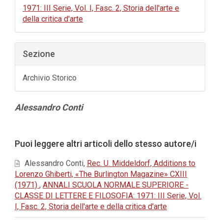
1971: III Serie, Vol. I, Fasc. 2, Storia dell'arte e
della critica d'arte
Sezione
Archivio Storico
Contenuto
Alessandro Conti
principale
dell'articolo
Dettagli
Puoi leggere altri articoli dello stesso autore/i
dell'articolo
Alessandro Conti,
Rec. U. Middeldorf, Additions to
Lorenzo Ghiberti, «The Burlington Magazine» CXIII
(1971)
,
ANNALI SCUOLA NORMALE SUPERIORE -
CLASSE DI LETTERE E FILOSOFIA: 1971: III Serie, Vol.
I, Fasc. 2, Storia dell'arte e della critica d'arte