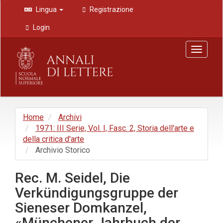
Navigazione
Lingua
Registrazione
principale
Contenuto
Login
principale
Barra
Toggle
laterale
navigat
Home
Archivi
1971: III Serie, Vol. I, Fasc. 2, Storia dell'arte e
della critica d'arte
Archivio Storico
Rec. M. Seidel, Die
Verkündigungsgruppe der
Sieneser Domkanzel,
«Münchener Jahrbuch der