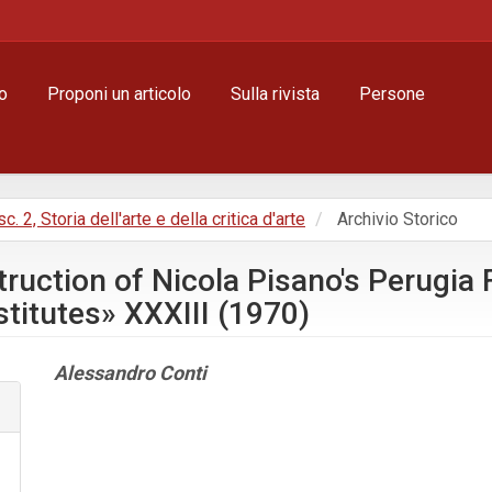
o
Proponi un articolo
Sulla rivista
Persone
sc. 2, Storia dell'arte e della critica d'arte
Archivio Storico
ruction of Nicola Pisano's Perugia 
titutes» XXXIII (1970)
Contenuto
Alessandro Conti
principale
dell'articolo
Dettagli
dell'articolo