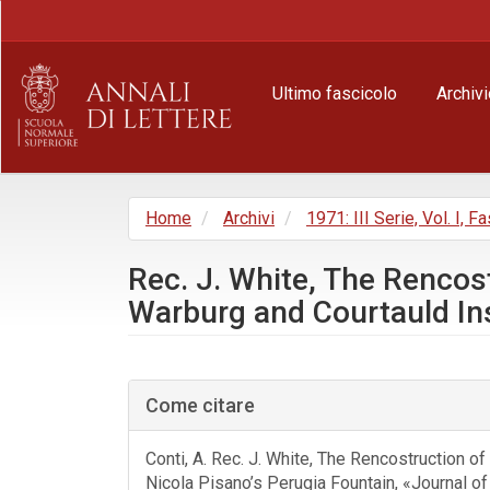
Navigazione
principale
Contenuto
principale
Ultimo fascicolo
Archivi
Barra
laterale
Home
Archivi
1971: III Serie, Vol. I, Fa
Rec. J. White, The Rencost
Warburg and Courtauld Ins
Barra
laterale
Come citare
dell'articolo
Conti, A. Rec. J. White, The Rencostruction of
Nicola Pisano’s Perugia Fountain, «Journal of