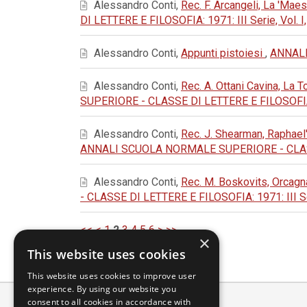
Alessandro Conti,
Rec. F. Arcangeli, La 'Mae
DI LETTERE E FILOSOFIA: 1971: III Serie, Vol. I, F
Alessandro Conti,
Appunti pistoiesi
,
ANNALI 
Alessandro Conti,
Rec. A. Ottani Cavina, La 
SUPERIORE - CLASSE DI LETTERE E FILOSOFIA: 1973:
Alessandro Conti,
Rec. J. Shearman, Raphael
ANNALI SCUOLA NORMALE SUPERIORE - CLASSE DI LE
Alessandro Conti,
Rec. M. Boskovits, Orcagn
- CLASSE DI LETTERE E FILOSOFIA: 1971: III Serie,
<<
<
1
2
3
4
5
6
>
>>
×
This website uses cookies
This website uses cookies to improve user
experience. By using our website you
consent to all cookies in accordance with