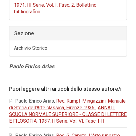
1971: III Serie, Vol. I, Fasc. 2, Bollettino
bibliografico
Sezione
Archivio Storico
Contenuto
Paolo Enrico Arias
principale
dell'articolo
Dettagli
Puoi leggere altri articoli dello stesso autore/i
dell'articolo
Paolo Enrico Arias,
Rec. Rumpf-Mingazzini, Manuale
di Storia dell'Arte classica, Firenze 1936
,
ANNALI
SCUOLA NORMALE SUPERIORE - CLASSE DI LETTERE
E FILOSOFIA: 1937: II Serie, Vol. VI, Fasc. I-II
Paolo Enrico Arias,
Rec. G. Caputo, L'Arte rupestre