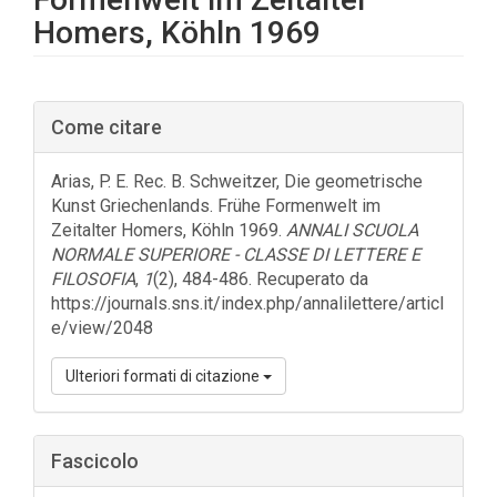
Homers, Köhln 1969
Barra
Come citare
laterale
dell'articolo
Arias, P. E. Rec. B. Schweitzer, Die geometrische
Kunst Griechenlands. Frühe Formenwelt im
Zeitalter Homers, Köhln 1969.
ANNALI SCUOLA
NORMALE SUPERIORE - CLASSE DI LETTERE E
FILOSOFIA
,
1
(2), 484-486. Recuperato da
https://journals.sns.it/index.php/annalilettere/articl
e/view/2048
Ulteriori formati di citazione
Fascicolo