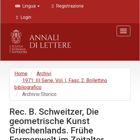
Navigazione
Lingua
Registrazione
principale
Contenuto
Login
principale
Barra
Toggle
laterale
navigat
Home
Archivi
1971: III Serie, Vol. I, Fasc. 2, Bollettino
bibliografico
Archivio Storico
Rec. B. Schweitzer, Die
geometrische Kunst
Griechenlands. Frühe
Formenwelt im Zeitalter