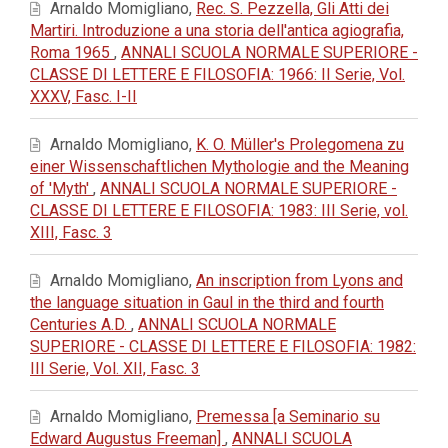
Arnaldo Momigliano,
Rec. S. Pezzella, Gli Atti dei
Martiri. Introduzione a una storia dell'antica agiografia,
Roma 1965
,
ANNALI SCUOLA NORMALE SUPERIORE -
CLASSE DI LETTERE E FILOSOFIA: 1966: II Serie, Vol.
XXXV, Fasc. I-II
Arnaldo Momigliano,
K. O. Müller's Prolegomena zu
einer Wissenschaftlichen Mythologie and the Meaning
of 'Myth'
,
ANNALI SCUOLA NORMALE SUPERIORE -
CLASSE DI LETTERE E FILOSOFIA: 1983: III Serie, vol.
XIII, Fasc. 3
Arnaldo Momigliano,
An inscription from Lyons and
the language situation in Gaul in the third and fourth
Centuries A.D.
,
ANNALI SCUOLA NORMALE
SUPERIORE - CLASSE DI LETTERE E FILOSOFIA: 1982:
III Serie, Vol. XII, Fasc. 3
Arnaldo Momigliano,
Premessa [a Seminario su
Edward Augustus Freeman]
,
ANNALI SCUOLA