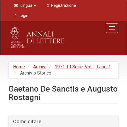
Navigazione
Lingua
Registrazione
principale
Contenuto
Login
principale
Barra
Toggle
laterale
navigat
Home
Archivi
1971: III Serie, Vol. I, Fasc. 1
Archivio Storico
Gaetano De Sanctis e Augusto
Rostagni
Barra
Come citare
laterale