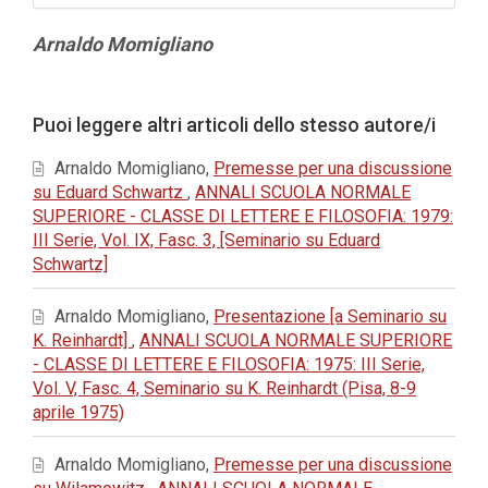
Contenuto
Arnaldo Momigliano
principale
dell'articolo
Dettagli
Puoi leggere altri articoli dello stesso autore/i
dell'articolo
Arnaldo Momigliano,
Premesse per una discussione
su Eduard Schwartz
,
ANNALI SCUOLA NORMALE
SUPERIORE - CLASSE DI LETTERE E FILOSOFIA: 1979:
III Serie, Vol. IX, Fasc. 3, [Seminario su Eduard
Schwartz]
Arnaldo Momigliano,
Presentazione [a Seminario su
K. Reinhardt]
,
ANNALI SCUOLA NORMALE SUPERIORE
- CLASSE DI LETTERE E FILOSOFIA: 1975: III Serie,
Vol. V, Fasc. 4, Seminario su K. Reinhardt (Pisa, 8-9
aprile 1975)
Arnaldo Momigliano,
Premesse per una discussione