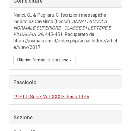
Come citare
laterale
dell'articolo
Nenci, G., & Pagliara, C. Iscrizioni messapiche
inedite da Cavallino (Lecce).
ANNALI SCUOLA
NORMALE SUPERIORE - CLASSE DI LETTERE E
FILOSOFIA
,
39
, 445-451. Recuperato da
https://journals.sns.it/index.php/annalilettere/articl
e/view/2017
Ulteriori formati di citazione
Fascicolo
1970: II Serie, Vol. XXXIX, Fasc. III-IV
Sezione