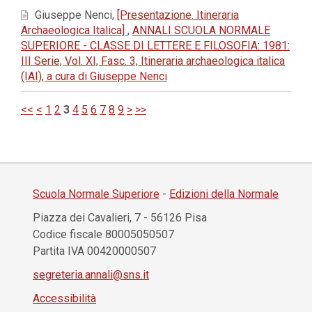
Giuseppe Nenci,
[Presentazione. Itineraria
Archaeologica Italica]
,
ANNALI SCUOLA NORMALE
SUPERIORE - CLASSE DI LETTERE E FILOSOFIA: 1981:
III Serie, Vol. XI, Fasc. 3, Itineraria archaeologica italica
(IAI), a cura di Giuseppe Nenci
<<
<
1
2
3
4
5
6
7
8
9
>
>>
Scuola Normale Superiore
-
Edizioni della Normale
Piazza dei Cavalieri, 7 - 56126 Pisa
Codice fiscale 80005050507
Partita IVA 00420000507
segreteria.annali@sns.it
Accessibilità