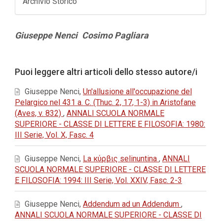
Archivio Storico
Contenuto
Giuseppe Nenci
Cosimo Pagliara
principale
dell'articolo
Dettagli
Puoi leggere altri articoli dello stesso autore/i
dell'articolo
Giuseppe Nenci,
Un'allusione all'occupazione del
Pelargico nel 431 a. C. (Thuc. 2, 17, 1-3) in Aristofane
(Aves, v. 832)
,
ANNALI SCUOLA NORMALE
SUPERIORE - CLASSE DI LETTERE E FILOSOFIA: 1980:
III Serie, Vol. X, Fasc. 4
Giuseppe Nenci,
La κύρβις selinuntina
,
ANNALI
SCUOLA NORMALE SUPERIORE - CLASSE DI LETTERE
E FILOSOFIA: 1994: III Serie, Vol. XXIV, Fasc. 2-3
Giuseppe Nenci,
Addendum ad un Addendum
,
ANNALI SCUOLA NORMALE SUPERIORE - CLASSE DI