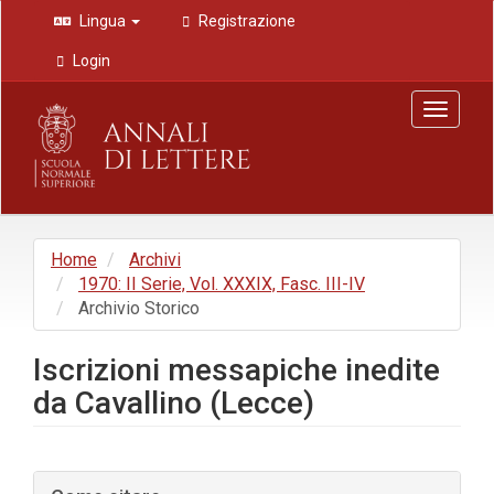
Navigazione
Lingua
Registrazione
principale
Contenuto
Login
principale
Barra
Toggle
laterale
navigat
Home
Archivi
1970: II Serie, Vol. XXXIX, Fasc. III-IV
Archivio Storico
Iscrizioni messapiche inedite
da Cavallino (Lecce)
Barra