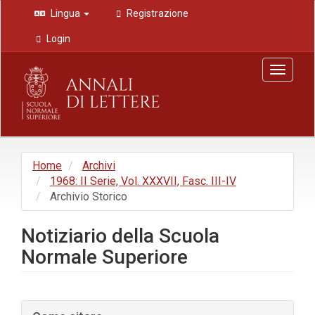
Navigazione
Lingua
Registrazione
principale
Contenuto
Login
principale
Barra
Toggle
laterale
navigat
Home
Archivi
1968: II Serie, Vol. XXXVII, Fasc. III-IV
Archivio Storico
Notiziario della Scuola
Normale Superiore
Barra