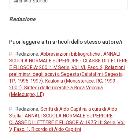
Archivio Storico
Contenuto
Redazione
principale
dell'articolo
Dettagli
Puoi leggere altri articoli dello stesso autore/i
dell'articolo
Redazione,
Abbreviazioni bibliografiche
,
ANNALI
SCUOLA NORMALE SUPERIORE - CLASSE DI LETTERE
E FILOSOFIA: 2001: IV Serie, Vol. VI, Fasc. 2, Relazioni
preliminari degli scavi a Segesta (Calatafimi-Segesta,
TP; 1995-1997), Kaulonia (Monasterace, RC; 1999-
2001). Sintesi delle ricerche a Roca Vecchia
(Meledugno, LE)
Redazione,
Scritti di Aldo Capitini, a cura di Aldo
Stella
,
ANNALI SCUOLA NORMALE SUPERIORE -
CLASSE DI LETTERE E FILOSOFIA: 1975: III Serie, Vol.
V, Fasc. 1, Ricordo di Aldo Capitini