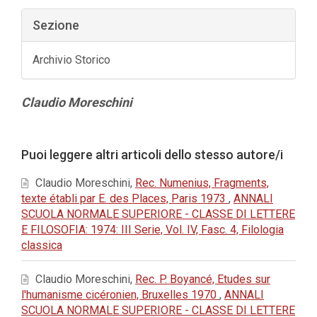
Sezione
Archivio Storico
Contenuto
Claudio Moreschini
principale
dell'articolo
Dettagli
Puoi leggere altri articoli dello stesso autore/i
dell'articolo
Claudio Moreschini,
Rec. Numenius, Fragments,
texte établi par E. des Places, Paris 1973
,
ANNALI
SCUOLA NORMALE SUPERIORE - CLASSE DI LETTERE
E FILOSOFIA: 1974: III Serie, Vol. IV, Fasc. 4, Filologia
classica
Claudio Moreschini,
Rec. P. Boyancé, Etudes sur
l'humanisme cicéronien, Bruxelles 1970
,
ANNALI
SCUOLA NORMALE SUPERIORE - CLASSE DI LETTERE