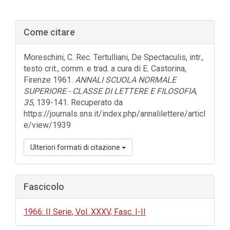
Barra
Come citare
laterale
dell'articolo
Moreschini, C. Rec. Tertulliani, De Spectaculis, intr.,
testo crit., comm. e trad. a cura di E. Castorina,
Firenze 1961.
ANNALI SCUOLA NORMALE
SUPERIORE - CLASSE DI LETTERE E FILOSOFIA
,
35
, 139-141. Recuperato da
https://journals.sns.it/index.php/annalilettere/articl
e/view/1939
Ulteriori formati di citazione
Fascicolo
1966: II Serie, Vol. XXXV, Fasc. I-II