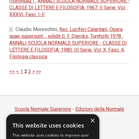
(continuaz.)
,
ANNALI SCUOLA NORMALE SUPERIORE -
CLASSE DI LETTERE E FILOSOFIA: 1967: II Serie, Vol.
XXXVI, Fasc. I-II
Claudio Moreschini,
Rec. Luciferi Calaritani, Opera
quae supersunt…, edidit G. F. Diercks, Turnholti 1978
,
ANNALI SCUOLA NORMALE SUPERIORE - CLASSE DI
LETTERE E FILOSOFIA: 1980: III Serie, Vol. X, Fasc. 4,
Filologia classica
<<
<
1
2
3
>
>>
Scuola Normale Superiore
-
Edizioni della Normale
×
Piazza dei Cavalieri, 7 - 56126 Pisa
This website uses cookies
Codice fiscale 80005050507
Partita IVA 00420000507
This website uses cookies to improve user