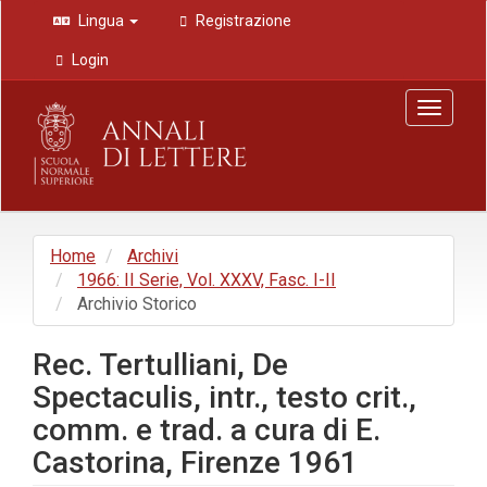
Navigazione
Lingua
Registrazione
principale
Contenuto
Login
principale
Barra
Toggle
laterale
navigat
Home
Archivi
1966: II Serie, Vol. XXXV, Fasc. I-II
Archivio Storico
Rec. Tertulliani, De
Spectaculis, intr., testo crit.,
comm. e trad. a cura di E.
Castorina, Firenze 1961