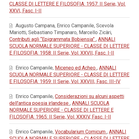
CLASSE DI LETTERE E FILOSOFIA: 1957: II Serie, Vol.
XXVI, Fasc. I-II
Augusto Campana, Enrico Campanile, Scevola
Mariotti, Sebastiano Timpanaro, Marcello Zicàri,
Contributi agli “Epigrammata Bobiensia”
,
ANNALI
SCUOLA NORMALE SUPERIORE - CLASSE DI LETTERE
E FILOSOFIA: 1958: II Serie, Vol. XXVII, Fasc. I-II
Enrico Campanile,
Miceneo ed Acheo
,
ANNALI
SCUOLA NORMALE SUPERIORE - CLASSE DI LETTERE
E FILOSOFIA: 1959: II Serie, Vol. XXVIII, Fasc. III-IV
Enrico Campanile,
Considerazioni su alcuni aspetti
dell'antica poesia irlandese
,
ANNALI SCUOLA
NORMALE SUPERIORE - CLASSE DI LETTERE E
FILOSOFIA: 1965: II Serie, Vol. XXXIV, Fasc. I-II
Enrico Campanile,
Vocabularium Cornicum
,
ANNALI
SCUOLA NORMALE SUPERIORE - CLASSE DI LETTERE