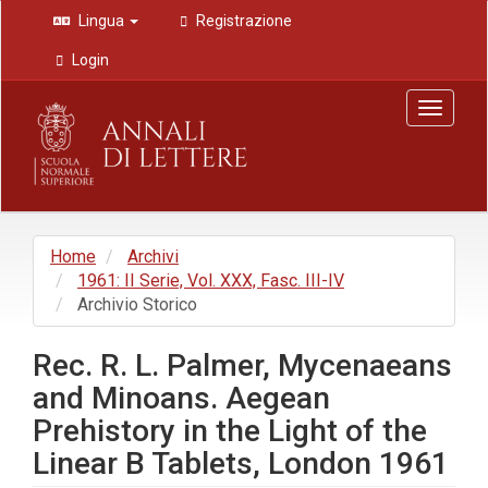
Navigazione
Lingua
Registrazione
principale
Contenuto
Login
principale
Barra
Toggle
laterale
navigat
Home
Archivi
1961: II Serie, Vol. XXX, Fasc. III-IV
Archivio Storico
Rec. R. L. Palmer, Mycenaeans
and Minoans. Aegean
Prehistory in the Light of the
Linear B Tablets, London 1961