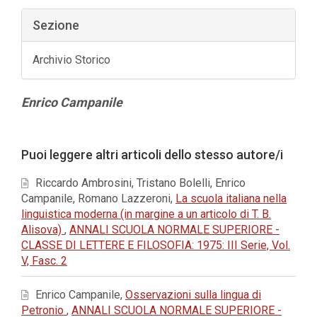
Sezione
Archivio Storico
Contenuto
Enrico Campanile
principale
dell'articolo
Dettagli
Puoi leggere altri articoli dello stesso autore/i
dell'articolo
Riccardo Ambrosini, Tristano Bolelli, Enrico
Campanile, Romano Lazzeroni,
La scuola italiana nella
linguistica moderna (in margine a un articolo di T. B.
Alisova)
,
ANNALI SCUOLA NORMALE SUPERIORE -
CLASSE DI LETTERE E FILOSOFIA: 1975: III Serie, Vol.
V, Fasc. 2
Enrico Campanile,
Osservazioni sulla lingua di
Petronio
,
ANNALI SCUOLA NORMALE SUPERIORE -