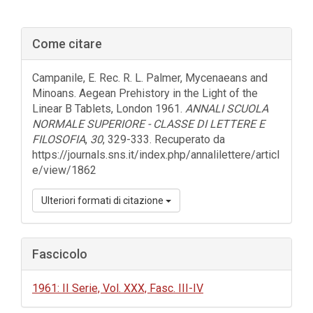
Barra
Come citare
laterale
dell'articolo
Campanile, E. Rec. R. L. Palmer, Mycenaeans and
Minoans. Aegean Prehistory in the Light of the
Linear B Tablets, London 1961.
ANNALI SCUOLA
NORMALE SUPERIORE - CLASSE DI LETTERE E
FILOSOFIA
,
30
, 329-333. Recuperato da
https://journals.sns.it/index.php/annalilettere/articl
e/view/1862
Ulteriori formati di citazione
Fascicolo
1961: II Serie, Vol. XXX, Fasc. III-IV