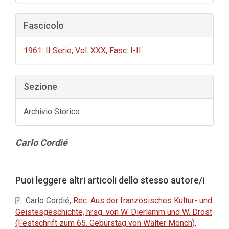
Fascicolo
1961: II Serie, Vol. XXX, Fasc. I-II
Sezione
Archivio Storico
Contenuto
Carlo Cordié
principale
dell'articolo
Dettagli
Puoi leggere altri articoli dello stesso autore/i
dell'articolo
Carlo Cordié,
Rec. Aus der französisches Kultur- und
Geistesgeschichte, hrsg. von W. Dierlamm und W. Drost
(Festschrift zum 65. Geburstag von Walter Mönch),