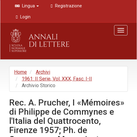
Navigazione
Lingua
Registrazione
principale
Contenuto
Login
principale
Barra
Toggle
laterale
navigat
Home
Archivi
1961: II Serie, Vol. XXX, Fasc. I-II
Archivio Storico
Rec. A. Prucher, I «Mémoires»
di Philippe de Commynes e
l'Italia del Quattrocento,
Firenze 1957; Ph. de