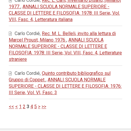
Carlo Cordié,
Rec. E. Carli, Inventario pisano, [Milano]
1977
,
ANNALI SCUOLA NORMALE SUPERIORE -
CLASSE DI LETTERE E FILOSOFIA: 1978: III Serie, Vol.
VIII, Fasc. 4, Letteratura italiana
Carlo Cordié,
Rec. M. L. Belleli, invito alla lettura di
Marcel Proust, Milano 1976
,
ANNALI SCUOLA
NORMALE SUPERIORE - CLASSE DI LETTERE E
FILOSOFIA: 1978: III Serie, Vol. VIII, Fasc. 4, Letterature
straniere
Carlo Cordié,
Quinto contributo bibliografico sul
Gruppo di Coppet
,
ANNALI SCUOLA NORMALE
SUPERIORE - CLASSE DI LETTERE E FILOSOFIA: 1976:
III Serie, Vol. VI, Fasc. 3
<<
<
1
2
3
4
5
>
>>