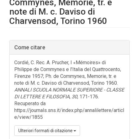
Commynes, Memorie, tr. e
note di M. c. Daviso di
Charvensod, Torino 1960
Barra
Come citare
laterale
dell'articolo
Cordié, C. Rec. A. Prucher, I «Mémoires» di
Philippe de Commynes e l’Italia del Quattrocento,
Firenze 1957; Ph. de Commynes, Memorie, tr. e
note di M. c. Daviso di Charvensod, Torino 1960.
ANNALI SCUOLA NORMALE SUPERIORE - CLASSE
DI LETTERE E FILOSOFIA
,
30
, 171-176.
Recuperato da
https://journals.sns.it/index.php/annalilettere/articl
e/view/1855
Ulteriori formati di citazione