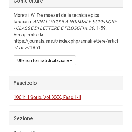
Come citare
laterale
dell'articolo
Moretti, W. Tre maestri della tecnica epica
tassiana.
ANNALI SCUOLA NORMALE SUPERIORE
- CLASSE DI LETTERE E FILOSOFIA
,
30
, 1-59.
Recuperato da
https://journals.sns.it/index.php/annalilettere/articl
e/view/1851
Ulteriori formati di citazione
Fascicolo
1961: II Serie, Vol. XXX, Fasc. I-II
Sezione