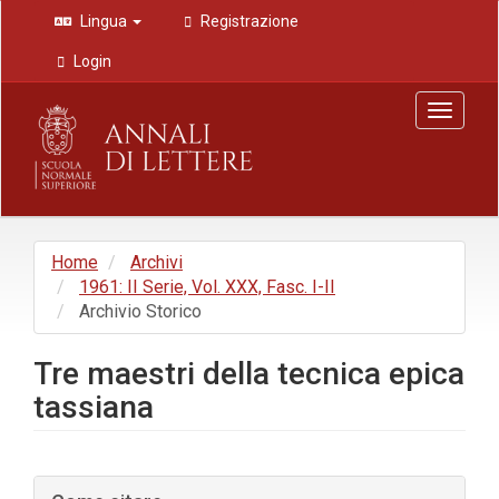
Navigazione
Lingua
Registrazione
principale
Contenuto
Login
principale
Barra
Toggle
laterale
navigat
Home
Archivi
1961: II Serie, Vol. XXX, Fasc. I-II
Archivio Storico
Tre maestri della tecnica epica
tassiana
Barra