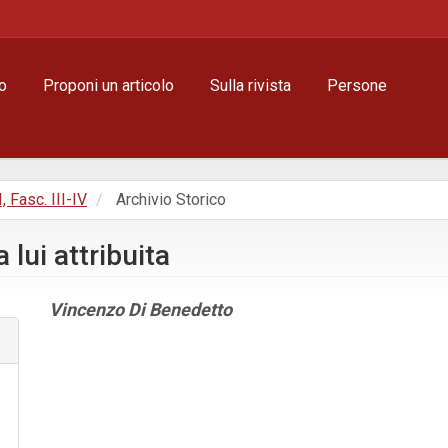
o
Proponi un articolo
Sulla rivista
Persone
, Fasc. III-IV
Archivio Storico
 lui attribuita
Contenuto
Vincenzo Di Benedetto
principale
dell'articolo
Dettagli
dell'articolo