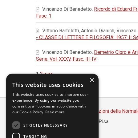
Vincenzo Di Benedetto,
Ricordo di Eduard F
Fasc. 1
Vittorio Bartoletti, Antonio Dianich, Vincen
- CLASSE DI LETTERE E FILOSOFIA: 1957: II Seri
Vincenzo Di Benedetto,
Demetrio Cloro e Ar
Serie, Vol. XXXV, Fasc. III-IV
1
2
>
>>
×
This website uses cookies
This website uses cookies to improve user
experience. By using our website you
consent to all cookies in accordance with
Scuola Normale Superiore
-
Edizioni della Normal
our Cookie Policy.
Read more
Piazza dei Cavalieri, 7 - 56126 Pisa
STRICTLY NECESSARY
Codice fiscale 80005050507
Partita IVA 00420000507
TARGETING