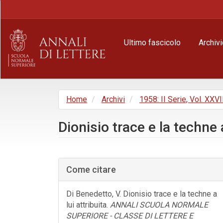
Navigazione
principale
Contenuto
principale
Ultimo fascicolo
Archivi
Barra
laterale
Home
Archivi
1958: II Serie, Vol. XXVII
Dionisio trace e la techne a
Barra
laterale
Come citare
dell'articolo
Di Benedetto, V. Dionisio trace e la techne a
lui attribuita.
ANNALI SCUOLA NORMALE
SUPERIORE - CLASSE DI LETTERE E