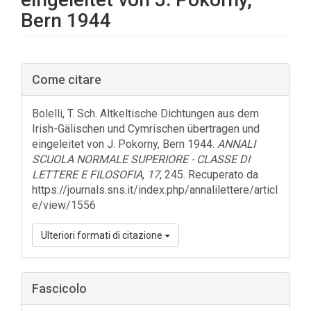
Bern 1944
Barra
Come citare
laterale
dell'articolo
Bolelli, T. Sch. Altkeltische Dichtungen aus dem
Irish-Gälischen und Cymrischen übertragen und
eingeleitet von J. Pokorny, Bern 1944.
ANNALI
SCUOLA NORMALE SUPERIORE - CLASSE DI
LETTERE E FILOSOFIA
,
17
, 245. Recuperato da
https://journals.sns.it/index.php/annalilettere/articl
e/view/1556
Ulteriori formati di citazione
Fascicolo