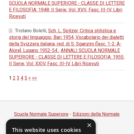
SCUOLA NORMALE SUPERIORE - CLASSE DI LETTERE
E FILOSOFIA: 1948: II Serie, Vol. XVII, Fasc. III-IV, Libri
Ricevuti
Tristano Bolelli,
Sch. L. Spitzer, Critica stilistica e
storia del linguaggio, Bari 1954; Vocabolario dei dialetti
della Svizzera italiana, red. di S. Sganzini ([asc. 1-2: A-
Alora], Lugano 1952-54
,
ANNALI SCUOLA NORMALE
SUPERIORE - CLASSE DI LETTERE E FILOSOFIA: 1955:
II Serie, Vol. XXIV, Fasc. III-IV, Libri Ricevuti
1
2
3
4
5
>
>>
Scuola Normale Superiore
-
Edizioni della Normale
×
Piazza dei Cavalieri, 7 - 56126 Pisa
This website uses cookies
Codice fiscale 80005050507