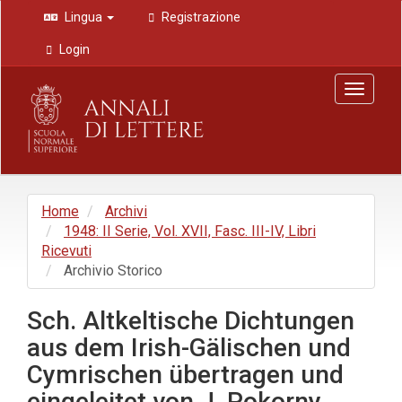
Navigazione
Lingua
Registrazione
principale
Contenuto
Login
principale
Barra
Toggle
laterale
navigat
Home
Archivi
1948: II Serie, Vol. XVII, Fasc. III-IV, Libri
Ricevuti
Archivio Storico
Sch. Altkeltische Dichtungen
aus dem Irish-Gälischen und
Cymrischen übertragen und
eingeleitet von J. Pokorny,