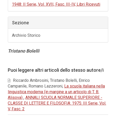
1948: II Serie, Vol. XVII, Fasc. III-IV, Libri Ricevuti
Sezione
Archivio Storico
Contenuto
Tristano Bolelli
principale
dell'articolo
Dettagli
Puoi leggere altri articoli dello stesso autore/i
dell'articolo
Riccardo Ambrosini, Tristano Bolelli, Enrico
Campanile, Romano Lazzeroni,
La scuola italiana nella
linguistica moderna (in margine a un articolo di T. B.
Alisova)
,
ANNALI SCUOLA NORMALE SUPERIORE -
CLASSE DI LETTERE E FILOSOFIA: 1975: III Serie, Vol.
V, Fasc. 2