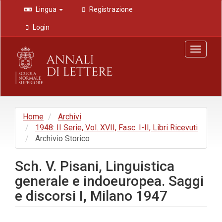
Navigazione
Lingua
Registrazione
principale
Contenuto
Login
principale
Barra
Toggle
laterale
navigat
Home
Archivi
1948: II Serie, Vol. XVII, Fasc. I-II, Libri Ricevuti
Archivio Storico
Sch. V. Pisani, Linguistica
generale e indoeuropea. Saggi
e discorsi I, Milano 1947