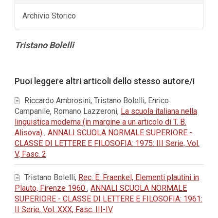
Archivio Storico
Contenuto
Tristano Bolelli
principale
dell'articolo
Dettagli
Puoi leggere altri articoli dello stesso autore/i
dell'articolo
Riccardo Ambrosini, Tristano Bolelli, Enrico
Campanile, Romano Lazzeroni,
La scuola italiana nella
linguistica moderna (in margine a un articolo di T. B.
Alisova)
,
ANNALI SCUOLA NORMALE SUPERIORE -
CLASSE DI LETTERE E FILOSOFIA: 1975: III Serie, Vol.
V, Fasc. 2
Tristano Bolelli,
Rec. E. Fraenkel, Elementi plautini in
Plauto, Firenze 1960
,
ANNALI SCUOLA NORMALE
SUPERIORE - CLASSE DI LETTERE E FILOSOFIA: 1961:
II Serie, Vol. XXX, Fasc. III-IV