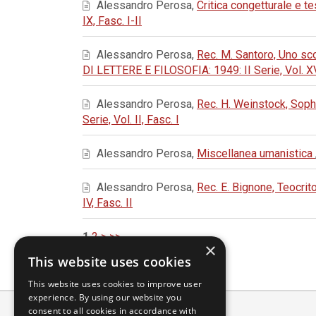
Alessandro Perosa,
Critica congetturale e te
IX, Fasc. I-II
Alessandro Perosa,
Rec. M. Santoro, Uno sc
DI LETTERE E FILOSOFIA: 1949: II Serie, Vol. XVI
Alessandro Perosa,
Rec. H. Weinstock, Sop
Serie, Vol. II, Fasc. I
Alessandro Perosa,
Miscellanea umanistica
Alessandro Perosa,
Rec. E. Bignone, Teocrit
IV, Fasc. II
1
2
>
>>
×
This website uses cookies
This website uses cookies to improve user
experience. By using our website you
consent to all cookies in accordance with