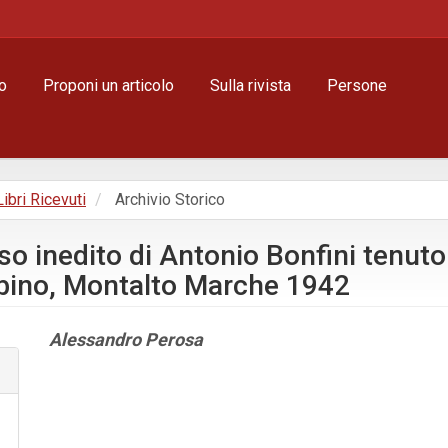
o
Proponi un articolo
Sulla rivista
Persone
Libri Ricevuti
Archivio Storico
o inedito di Antonio Bonfini tenuto
rbino, Montalto Marche 1942
Contenuto
Alessandro Perosa
principale
dell'articolo
Dettagli
dell'articolo