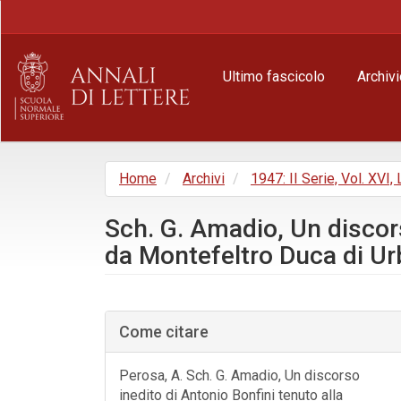
Navigazione
principale
Contenuto
principale
Ultimo fascicolo
Archivi
Barra
laterale
Home
Archivi
1947: II Serie, Vol. XVI, 
Sch. G. Amadio, Un discors
da Montefeltro Duca di U
Barra
laterale
Come citare
dell'articolo
Perosa, A. Sch. G. Amadio, Un discorso
inedito di Antonio Bonfini tenuto alla