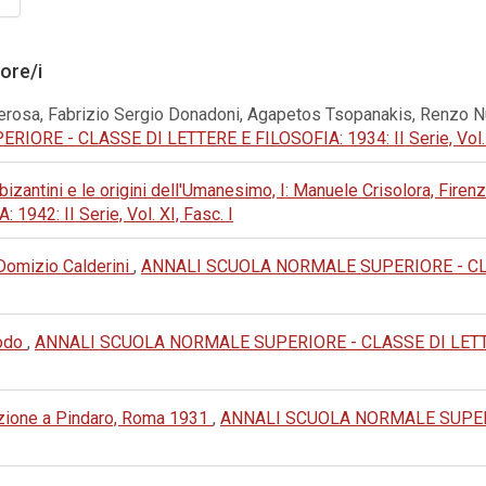
tore/i
erosa, Fabrizio Sergio Donadoni, Agapetos Tsopanakis, Renzo N
E - CLASSE DI LETTERE E FILOSOFIA: 1934: II Serie, Vol. II
i bizantini e le origini dell'Umanesimo, I: Manuele Crisolora, Fire
42: II Serie, Vol. XI, Fasc. I
 Domizio Calderini
,
ANNALI SCUOLA NORMALE SUPERIORE - CLAS
podo
,
ANNALI SCUOLA NORMALE SUPERIORE - CLASSE DI LETTERE E 
uzione a Pindaro, Roma 1931
,
ANNALI SCUOLA NORMALE SUPERI