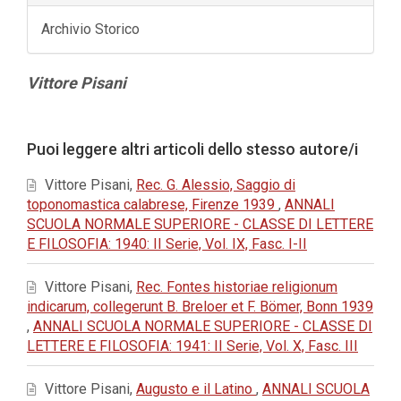
Archivio Storico
Contenuto
Vittore Pisani
principale
dell'articolo
Dettagli
Puoi leggere altri articoli dello stesso autore/i
dell'articolo
Vittore Pisani,
Rec. G. Alessio, Saggio di
toponomastica calabrese, Firenze 1939
,
ANNALI
SCUOLA NORMALE SUPERIORE - CLASSE DI LETTERE
E FILOSOFIA: 1940: II Serie, Vol. IX, Fasc. I-II
Vittore Pisani,
Rec. Fontes historiae religionum
indicarum, collegerunt B. Breloer et F. Bömer, Bonn 1939
,
ANNALI SCUOLA NORMALE SUPERIORE - CLASSE DI
LETTERE E FILOSOFIA: 1941: II Serie, Vol. X, Fasc. III
Vittore Pisani,
Augusto e il Latino
,
ANNALI SCUOLA