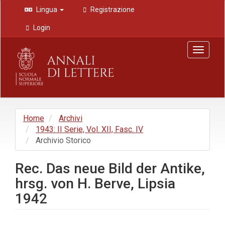
Navigazione
Lingua
Registrazione
principale
Contenuto
Login
principale
Barra
Toggle
laterale
navigat
Home
Archivi
1943: II Serie, Vol. XII, Fasc. IV
Archivio Storico
Rec. Das neue Bild der Antike,
hrsg. von H. Berve, Lipsia
1942