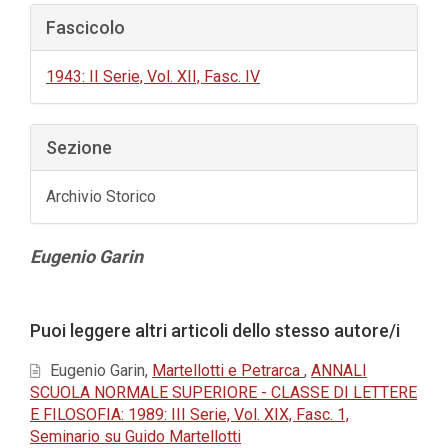
Fascicolo
1943: II Serie, Vol. XII, Fasc. IV
Sezione
Archivio Storico
Contenuto
Eugenio Garin
principale
dell'articolo
Dettagli
Puoi leggere altri articoli dello stesso autore/i
dell'articolo
Eugenio Garin,
Martellotti e Petrarca
,
ANNALI
SCUOLA NORMALE SUPERIORE - CLASSE DI LETTERE
E FILOSOFIA: 1989: III Serie, Vol. XIX, Fasc. 1,
Seminario su Guido Martellotti