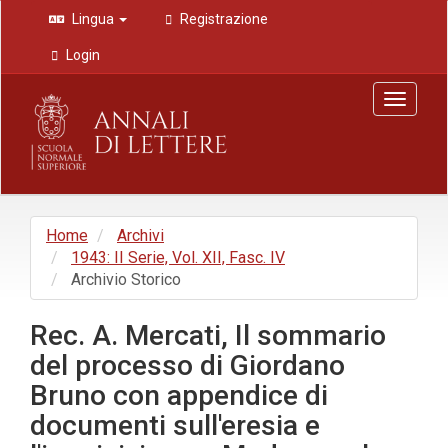
Navigazione
Lingua
Registrazione
principale
Contenuto
Login
principale
Barra
Toggle
laterale
navigat
Home
Archivi
1943: II Serie, Vol. XII, Fasc. IV
Archivio Storico
Rec. A. Mercati, Il sommario
del processo di Giordano
Bruno con appendice di
documenti sull'eresia e