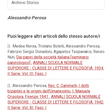
Archivio Storico
Contenuto
Alessandro Perosa
principale
dell'articolo
Dettagli
Puoi leggere altri articoli dello stesso autore/i
dell'articolo
Medea Norsa, Tristano Bolelli, Alessandro Perosa,
Fabrizio Sergio Donadoni, Agapetos Tsopanakis, Renzo
Nuti,
Dai papiri della società italiana [seminario
papirologico]
,
ANNALI SCUOLA NORMALE
SUPERIORE - CLASSE DI LETTERE E FILOSOFIA: 1934:
II Serie, Vol. III, Fasc. I
Alessandro Perosa,
Rec. C. Cammelli, I dotti
bizantini e le origini dell'Umanesimo, I: Manuele
Crisolora, Firenze 1941
,
ANNALI SCUOLA NORMALE
SUPERIORE - CLASSE DI LETTERE E FILOSOFIA: 1942:
II Serie, Vol. XI, Fasc. I