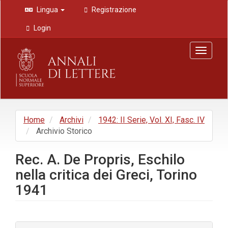
Navigazione
Lingua
Registrazione
principale
Contenuto
Login
principale
Barra
Toggle
laterale
navigat
Home
Archivi
1942: II Serie, Vol. XI, Fasc. IV
Archivio Storico
Rec. A. De Propris, Eschilo
nella critica dei Greci, Torino
1941
Barra