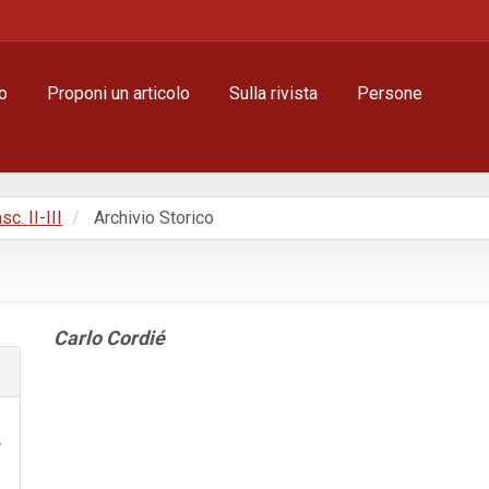
o
Proponi un articolo
Sulla rivista
Persone
sc. II-III
Archivio Storico
Contenuto
Carlo Cordié
principale
dell'articolo
Dettagli
dell'articolo