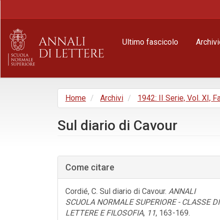
Navigazione
principale
Contenuto
principale
Ultimo fascicolo
Archivi
Barra
laterale
Home
Archivi
1942: II Serie, Vol. XI, Fa
Sul diario di Cavour
Barra
laterale
Come citare
dell'articolo
Cordié, C. Sul diario di Cavour.
ANNALI
SCUOLA NORMALE SUPERIORE - CLASSE DI
LETTERE E FILOSOFIA
,
11
, 163-169.