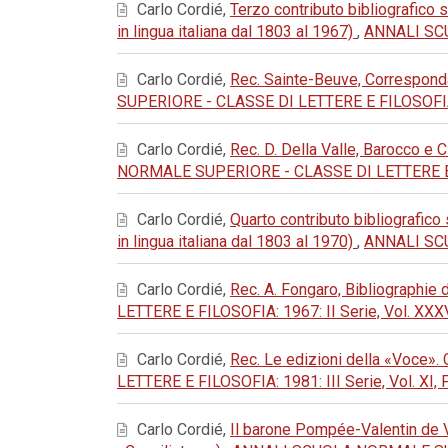
Carlo Cordié,
Terzo contributo bibliografico 
in lingua italiana dal 1803 al 1967)
,
ANNALI SCU
Carlo Cordié,
Rec. Sainte-Beuve, Corresponda
SUPERIORE - CLASSE DI LETTERE E FILOSOFIA: 197
Carlo Cordié,
Rec. D. Della Valle, Barocco e C
NORMALE SUPERIORE - CLASSE DI LETTERE E FILOS
Carlo Cordié,
Quarto contributo bibliografico
in lingua italiana dal 1803 al 1970)
,
ANNALI SCU
Carlo Cordié,
Rec. A. Fongaro, Bibliographie 
LETTERE E FILOSOFIA: 1967: II Serie, Vol. XXXVI
Carlo Cordié,
Rec. Le edizioni della «Voce». 
LETTERE E FILOSOFIA: 1981: III Serie, Vol. XI, Fa
Carlo Cordié,
Il barone Pompée-Valentin de Vas