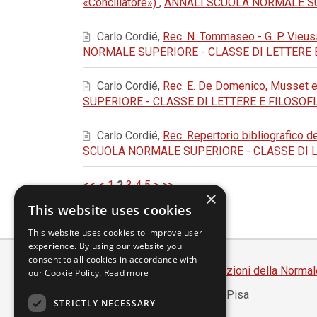
«Conciliatore»)
,
ANNALI SCUOLA NORMALE SUPERI
Carlo Cordié,
Rec. N. Tommaseo - G. P. Vieuss
NORMALE SUPERIORE - CLASSE DI LETTERE E FILO
Carlo Cordié,
Rec. E. De Domenico, Musset et
SUPERIORE - CLASSE DI LETTERE E FILOSOFIA: 197
Carlo Cordié,
Rec. Repertorio bibliografico de
SCUOLA NORMALE SUPERIORE - CLASSE DI LETTER
<<
<
1
2
3
4
5
>
>>
×
This website uses cookies
This website uses cookies to improve user
experience. By using our website you
consent to all cookies in accordance with
Scuola Normale Superiore
-
Edizioni della Normal
our Cookie Policy.
Read more
Piazza dei Cavalieri, 7 - 56126 Pisa
STRICTLY NECESSARY
Codice fiscale 80005050507