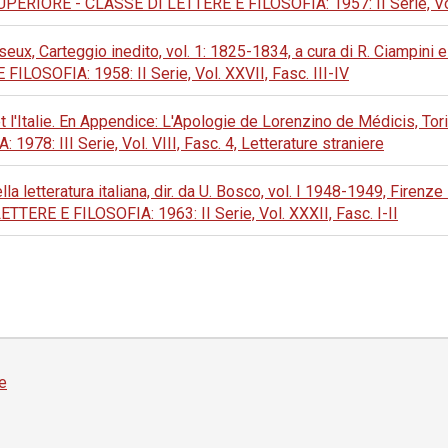
ORE - CLASSE DI LETTERE E FILOSOFIA: 1957: II Serie, Vol. 
eux, Carteggio inedito, vol. 1: 1825-1834, a cura di R. Ciampini
SOFIA: 1958: II Serie, Vol. XXVII, Fasc. III-IV
 l'Italie. En Appendice: L'Apologie de Lorenzino de Médicis, To
8: III Serie, Vol. VIII, Fasc. 4, Letterature straniere
lla letteratura italiana, dir. da U. Bosco, vol. I 1948-1949, Firen
E E FILOSOFIA: 1963: II Serie, Vol. XXXII, Fasc. I-II
e