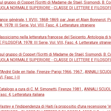
sul gruppo di Coppet (Scritti di Madame de Staël, Sismondi, B. Con
OLA NORMALE SUPERIORE - CLASSE DI LETTERE E FILOSOFIA: 1969
nce générale, t. XVIII, 1868-1869, par Jean et Alain Bonnerot, 
8: III Serie, Vol. VIII, Fasc. 4, Letterature straniere
lassicismo nella letteratura francese del Seicento. Antologia di t
OFIA: 1978: III Serie, Vol. VIII, Fasc. 4, Letterature stranie
 sul gruppo di Coppet (Scritti di Madame de Staël, Sismondi, B. Co
OLA NORMALE SUPERIORE - CLASSE DI LETTERE E FILOSOFIA: 1971
d'André Gide en Italie, Firenze-Parigi 1966, 1967
,
ANNALI SCUOL
, Fasc. I-II
Catalogo a cura di C. M. Simonetti, Firenze 1981
,
ANNALI SCUOL
sc. 4, Letteratura italiana
tey e l'indipendenza di Haiti (a propositio d'una recensione 'ined