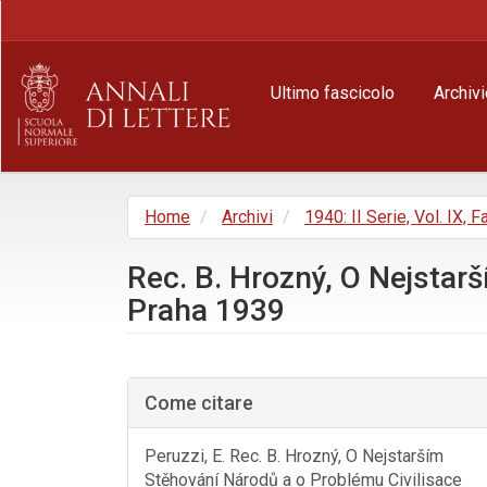
Navigazione
principale
Contenuto
principale
Ultimo fascicolo
Archivi
Barra
laterale
Home
Archivi
1940: II Serie, Vol. IX, Fa
Rec. B. Hrozný, O Nejstar
Praha 1939
Barra
laterale
Come citare
dell'articolo
Peruzzi, E. Rec. B. Hrozný, O Nejstarším
Stěhování Národů a o Problému Civilisace