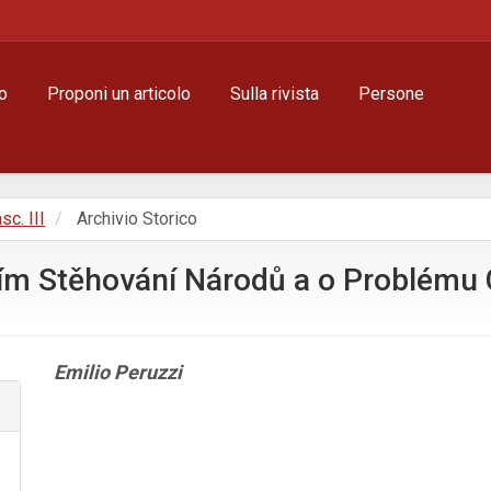
o
Proponi un articolo
Sulla rivista
Persone
sc. III
Archivio Storico
ším Stěhování Národů a o Problému C
Contenuto
Emilio Peruzzi
principale
dell'articolo
Dettagli
dell'articolo