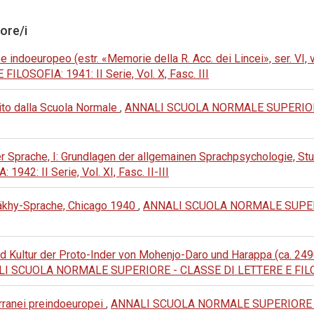
tore/i
 e indoeuropeo (estr. «Memorie della R. Acc. dei Lincei», ser. VI, 
SOFIA: 1941: II Serie, Vol. X, Fasc. III
ito dalla Scuola Normale
,
ANNALI SCUOLA NORMALE SUPERIORE 
er Sprache, I: Grundlagen der allgemainen Sprachpsychologie, St
2: II Serie, Vol. XI, Fasc. II-III
Päkhy-Sprache, Chicago 1940
,
ANNALI SCUOLA NORMALE SUPERI
nd Kultur der Proto-Inder von Mohenjo-Daro und Harappa (ca. 2490
I SCUOLA NORMALE SUPERIORE - CLASSE DI LETTERE E FILOSOFI
rranei preindoeuropei
,
ANNALI SCUOLA NORMALE SUPERIORE - C