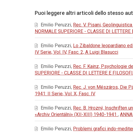
Puoi leggere altri articoli dello stesso au
Emilio Peruzzi,
Rec. V. Pisani, Geolinguistica
NORMALE SUPERIORE - CLASSE DI LETTERE E FILO
Emilio Peruzzi,
Lo Zibaldone leopardiano ed
IV Serie, Vol. IV, Fasc. 2, A Luigi Blasucci
Emilio Peruzzi,
Rec. F. Kainz, Psychologie d
SUPERIORE - CLASSE DI LETTERE E FILOSOFIA: 194
Emilio Peruzzi,
Rec. J. von Mészáros, Die 
1941: II Serie, Vol. X, Fasc. IV
Emilio Peruzzi,
Rec. B. Hrozný, Inschriften u
«Archiv Orientálni» (XII-XIII) 1940-1941
,
ANNAL
Emilio Peruzzi,
Problemi grafici indo-medite