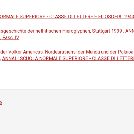
MALE SUPERIORE - CLASSE DI LETTERE E FILOSOFIA: 1943: II Se
ungsgeschichte der hethitischen Hieroglyphen, Stuttgart 1939
,
ANN
, Fasc. IV
 der Völker Americas, Nordeurasiens, der Munda und der Palaioafri
,
ANNALI SCUOLA NORMALE SUPERIORE - CLASSE DI LETTERE E FIL
e