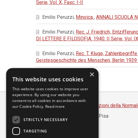
Serie, Vol. X, Fasc. I-II
Emilio Peruzzi,
Minoica
,
ANNALI SCUOLA NOR
Emilio Peruzzi,
Rec. J. Friedrich, Entziffer
DI LETTERE E FILOSOFIA: 1940: II Serie, Vol. IX
Emilio Peruzzi,
Rec. T. Kluge, Zahlenbegriffe
Geistesgeschichte des Menschen, Berlin 1939
×
This website uses cookies
This website uses cookies to improve user
experience. By using our website you
consent to all cookies in accordance with
Scuola Normale Superiore
-
Edizioni della Normal
our Cookie Policy.
Read more
Piazza dei Cavalieri, 7 - 56126 Pisa
STRICTLY NECESSARY
Codice fiscale 80005050507
Partita IVA 00420000507
TARGETING