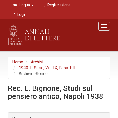
Navigazione
Lingua
Registrazione
principale
Contenuto
Login
principale
Barra
Toggle
laterale
navigat
Home
Archivi
1940: II Serie, Vol. IX, Fasc. I-II
Archivio Storico
Rec. E. Bignone, Studi sul
pensiero antico, Napoli 1938
Barra