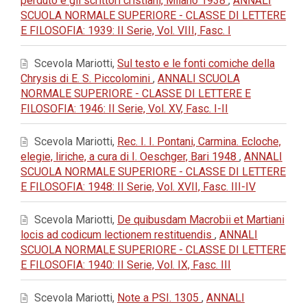
perduto e gli scrittori cristiani, Milano 1938
,
ANNALI
SCUOLA NORMALE SUPERIORE - CLASSE DI LETTERE
E FILOSOFIA: 1939: II Serie, Vol. VIII, Fasc. I
Scevola Mariotti,
Sul testo e le fonti comiche della
Chrysis di E. S. Piccolomini
,
ANNALI SCUOLA
NORMALE SUPERIORE - CLASSE DI LETTERE E
FILOSOFIA: 1946: II Serie, Vol. XV, Fasc. I-II
Scevola Mariotti,
Rec. I. I. Pontani, Carmina. Ecloche,
elegie, liriche, a cura di I. Oeschger, Bari 1948
,
ANNALI
SCUOLA NORMALE SUPERIORE - CLASSE DI LETTERE
E FILOSOFIA: 1948: II Serie, Vol. XVII, Fasc. III-IV
Scevola Mariotti,
De quibusdam Macrobii et Martiani
locis ad codicum lectionem restituendis
,
ANNALI
SCUOLA NORMALE SUPERIORE - CLASSE DI LETTERE
E FILOSOFIA: 1940: II Serie, Vol. IX, Fasc. III
Scevola Mariotti,
Note a PSI. 1305
,
ANNALI