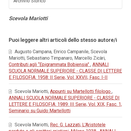
Archivio Storico
Contenuto
Scevola Mariotti
principale
dell'articolo
Dettagli
Puoi leggere altri articoli dello stesso autore/i
dell'articolo
Augusto Campana, Enrico Campanile, Scevola
Mariotti, Sebastiano Timpanaro, Marcello Zicàri,
Contributi agli “Epigrammata Bobiensia”
,
ANNALI
SCUOLA NORMALE SUPERIORE - CLASSE DI LETTERE
E FILOSOFIA: 1958: II Serie, Vol. XXVII, Fasc. I-II
Scevola Mariotti,
Appunti su Martellotti filologo
,
ANNALI SCUOLA NORMALE SUPERIORE - CLASSE DI
LETTERE E FILOSOFIA: 1989: III Serie, Vol. XIX, Fasc. 1,
Seminario su Guido Martellotti
Scevola Mariotti,
Rec. G. Lazzati, L'Aristotele