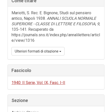
Come citare
laterale
dell'articolo
Mariotti, S. Rec. E. Bignone, Studi sul pensiero
antico, Napoli 1938.
ANNALI SCUOLA NORMALE
SUPERIORE - CLASSE DI LETTERE E FILOSOFIA
,
9
,
135-141. Recuperato da
https://journals.sns.it/index.php/annalilettere/articl
e/view/1316
Ulteriori formati di citazione
Fascicolo
1940: II Serie, Vol. IX, Fasc. I-II
Sezione