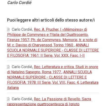
Contenuto
Carlo Cordié
principale
dell'articolo
Dettagli
Puoi leggere altri articoli dello stesso autore/i
dell'articolo
Carlo Cordié,
Rec. A. Prucher, I «Mémoires» di
Philippe de Commynes e l'Italia del Quattrocento,
Firenze 1957; Ph. de Commynes, Memorie, tr. e note di
M. c. Daviso di Charvensod, Torino 1960
,
ANNALI
SCUOLA NORMALE SUPERIORE - CLASSE DI LETTERE
E FILOSOFIA: 1961: II Serie, Vol. XXX, Fasc. I-II
Carlo Cordié,
Rec. Letteratura e critica. Studi in onore
di Natalino Sapegno, Roma 1977
,
ANNALI SCUOLA
NORMALE SUPERIORE - CLASSE DI LETTERE E
FILOSOFIA: 1978: III Serie, Vol. VIII, Fasc. 4, Letteratura
italiana
Carlo Cordié,
Rec. La Passione di Revello. Sacra
rappresentazione quattrocentesca di Ignoto