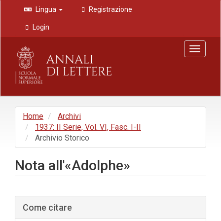
Navigazione
Lingua
Registrazione
principale
Contenuto
Login
principale
Barra
Toggle
laterale
navigat
Home
Archivi
1937: II Serie, Vol. VI, Fasc. I-II
Archivio Storico
Nota all'«Adolphe»
Barra
Come citare
laterale