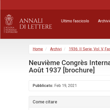
Navigazione
principale
Contenuto
principale
Ultimo fascicolo
Archivi
Barra
laterale
Home
Archivi
1936: II Serie, Vol. V, Fas
Neuvième Congrès Internat
Août 1937 [brochure]
Barra
Pubblicato:
Feb 19, 2021
laterale
dell'articolo
Come citare