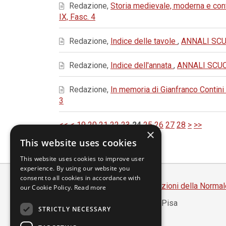
Redazione,
Storia medievale, moderna e c
IX, Fasc. 4
Redazione,
Indice delle tavole
,
ANNALI SCUO
Redazione,
Indice dell'annata
,
ANNALI SCUOL
Redazione,
In memoria di Gianfranco Contini
3
<<
<
19
20
21
22
23
24
25
26
27
28
>
>>
×
This website uses cookies
This website uses cookies to improve user
experience. By using our website you
consent to all cookies in accordance with
Scuola Normale Superiore
-
Edizioni della Normal
our Cookie Policy.
Read more
Piazza dei Cavalieri, 7 - 56126 Pisa
STRICTLY NECESSARY
Codice fiscale 80005050507