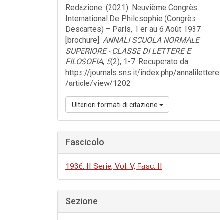
Redazione. (2021). Neuvième Congrès
International De Philosophie (Congrès
Descartes) – Paris, 1 er au 6 Août 1937
[brochure].
ANNALI SCUOLA NORMALE
SUPERIORE - CLASSE DI LETTERE E
FILOSOFIA
,
5
(2), 1-7. Recuperato da
https://journals.sns.it/index.php/annalilettere
/article/view/1202
Ulteriori formati di citazione
Fascicolo
1936: II Serie, Vol. V, Fasc. II
Sezione