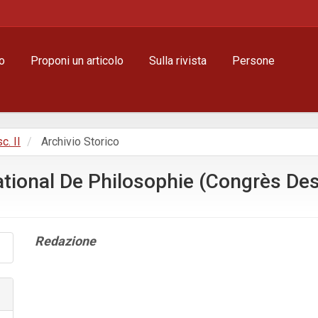
o
Proponi un articolo
Sulla rivista
Persone
c. II
Archivio Storico
ional De Philosophie (Congrès Desc
Contenuto
Redazione
principale
dell'articolo
Dettagli
dell'articolo