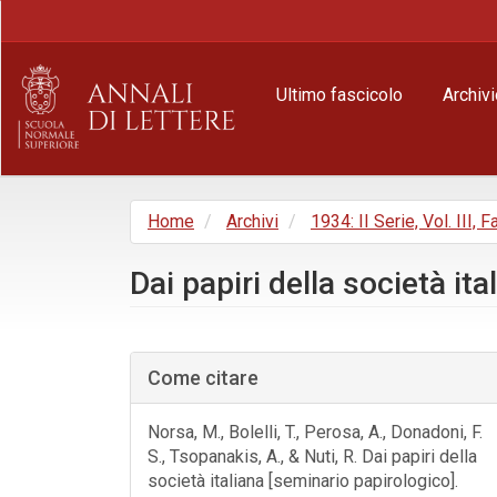
Navigazione
principale
Contenuto
principale
Ultimo fascicolo
Archivi
Barra
laterale
Home
Archivi
1934: II Serie, Vol. III, F
Dai papiri della società it
Barra
laterale
Come citare
dell'articolo
Norsa, M., Bolelli, T., Perosa, A., Donadoni, F.
S., Tsopanakis, A., & Nuti, R. Dai papiri della
società italiana [seminario papirologico].