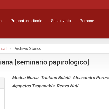
o
Proponi un articolo
Sulla rivista
Persone
asc. I
Archivio Storico
aliana [seminario papirologico]
Contenuto
Medea Norsa
Tristano Bolelli
Alessandro Peros
principale
Agapetos Tsopanakis
Renzo Nuti
dell'articolo
Dettagli
dell'articolo