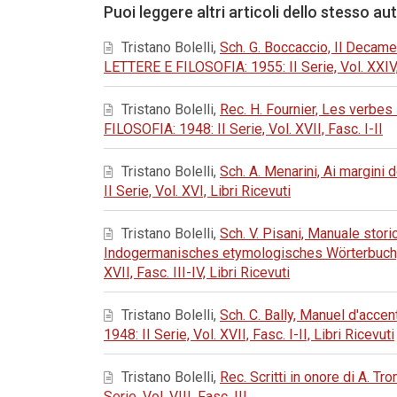
Puoi leggere altri articoli dello stesso au
Tristano Bolelli,
Sch. G. Boccaccio, Il Decamer
LETTERE E FILOSOFIA: 1955: II Serie, Vol. XXIV, F
Tristano Bolelli,
Rec. H. Fournier, Les verbes
FILOSOFIA: 1948: II Serie, Vol. XVII, Fasc. I-II
Tristano Bolelli,
Sch. A. Menarini, Ai margini 
II Serie, Vol. XVI, Libri Ricevuti
Tristano Bolelli,
Sch. V. Pisani, Manuale stori
Indogermanisches etymologisches Wörterbuch
XVII, Fasc. III-IV, Libri Ricevuti
Tristano Bolelli,
Sch. C. Bally, Manuel d'acce
1948: II Serie, Vol. XVII, Fasc. I-II, Libri Ricevuti
Tristano Bolelli,
Rec. Scritti in onore di A. T
Serie, Vol. VIII, Fasc. III