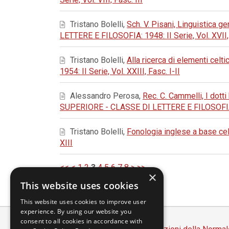
Tristano Bolelli,
Sch. V. Pisani, Linguistica g
LETTERE E FILOSOFIA: 1948: II Serie, Vol. XVII, F
Tristano Bolelli,
Alla ricerca di elementi celti
1954: II Serie, Vol. XXIII, Fasc. I-II
Alessandro Perosa,
Rec. C. Cammelli, I dott
SUPERIORE - CLASSE DI LETTERE E FILOSOFIA: 19
Tristano Bolelli,
Fonologia inglese a base cel
XIII
<<
<
1
2
3
4
5
6
7
8
>
>>
×
This website uses cookies
This website uses cookies to improve user
experience. By using our website you
consent to all cookies in accordance with