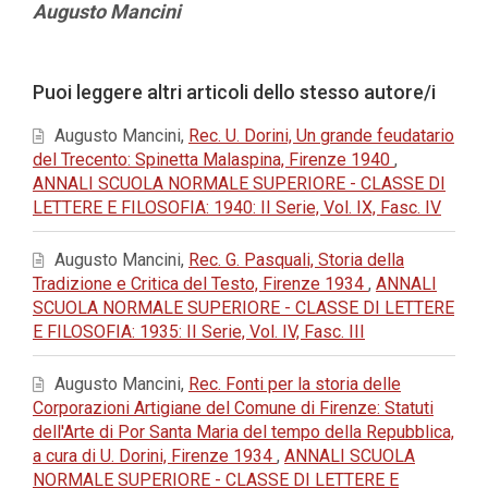
Contenuto
Augusto Mancini
principale
dell'articolo
Dettagli
Puoi leggere altri articoli dello stesso autore/i
dell'articolo
Augusto Mancini,
Rec. U. Dorini, Un grande feudatario
del Trecento: Spinetta Malaspina, Firenze 1940
,
ANNALI SCUOLA NORMALE SUPERIORE - CLASSE DI
LETTERE E FILOSOFIA: 1940: II Serie, Vol. IX, Fasc. IV
Augusto Mancini,
Rec. G. Pasquali, Storia della
Tradizione e Critica del Testo, Firenze 1934
,
ANNALI
SCUOLA NORMALE SUPERIORE - CLASSE DI LETTERE
E FILOSOFIA: 1935: II Serie, Vol. IV, Fasc. III
Augusto Mancini,
Rec. Fonti per la storia delle
Corporazioni Artigiane del Comune di Firenze: Statuti
dell'Arte di Por Santa Maria del tempo della Repubblica,
a cura di U. Dorini, Firenze 1934
,
ANNALI SCUOLA
NORMALE SUPERIORE - CLASSE DI LETTERE E