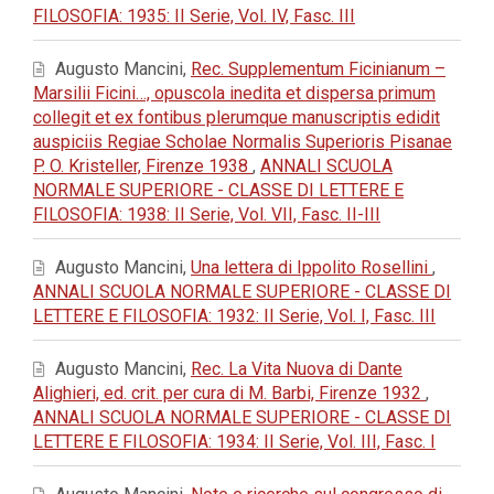
FILOSOFIA: 1935: II Serie, Vol. IV, Fasc. III
Augusto Mancini,
Rec. Supplementum Ficinianum –
Marsilii Ficini…, opuscola inedita et dispersa primum
collegit et ex fontibus plerumque manuscriptis edidit
auspiciis Regiae Scholae Normalis Superioris Pisanae
P. O. Kristeller, Firenze 1938
,
ANNALI SCUOLA
NORMALE SUPERIORE - CLASSE DI LETTERE E
FILOSOFIA: 1938: II Serie, Vol. VII, Fasc. II-III
Augusto Mancini,
Una lettera di Ippolito Rosellini
,
ANNALI SCUOLA NORMALE SUPERIORE - CLASSE DI
LETTERE E FILOSOFIA: 1932: II Serie, Vol. I, Fasc. III
Augusto Mancini,
Rec. La Vita Nuova di Dante
Alighieri, ed. crit. per cura di M. Barbi, Firenze 1932
,
ANNALI SCUOLA NORMALE SUPERIORE - CLASSE DI
LETTERE E FILOSOFIA: 1934: II Serie, Vol. III, Fasc. I