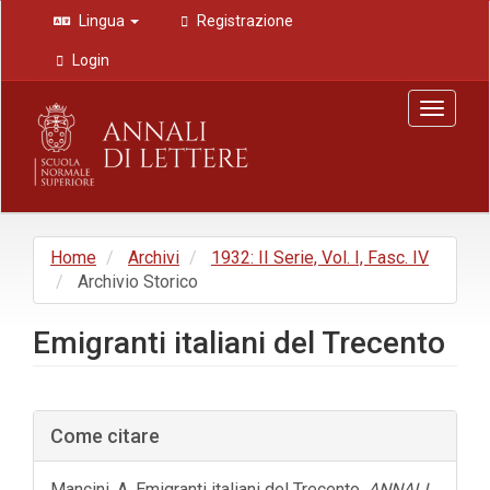
Navigazione
Lingua
Registrazione
principale
Contenuto
Login
principale
Barra
Toggle
laterale
navigat
Home
Archivi
1932: II Serie, Vol. I, Fasc. IV
Archivio Storico
Emigranti italiani del Trecento
Barra
Come citare
laterale
dell'articolo
Mancini, A. Emigranti italiani del Trecento.
ANNALI