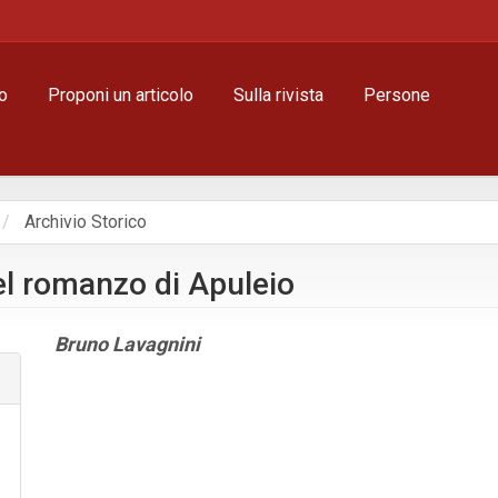
o
Proponi un articolo
Sulla rivista
Persone
Archivio Storico
 del romanzo di Apuleio
Contenuto
Bruno Lavagnini
principale
dell'articolo
Dettagli
dell'articolo