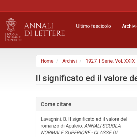
Navigazione
principale
Contenuto
principale
Ultimo fascicolo
Archivi
Barra
laterale
Home
Archivi
1927: I Serie, Vol. XXIX
Il significato ed il valore
Barra
laterale
Come citare
dell'articolo
Lavagnini, B. Il significato ed il valore del
romanzo di Apuleio.
ANNALI SCUOLA
NORMALE SUPERIORE - CLASSE DI