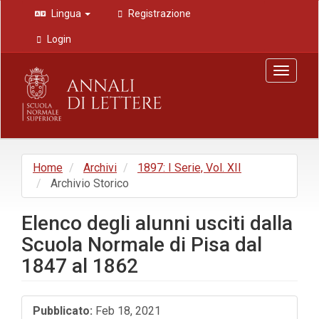
Navigazione
Lingua
Registrazione
principale
Contenuto
Login
principale
Barra
Toggle
laterale
navigat
Home
Archivi
1897: I Serie, Vol. XII
Archivio Storico
Elenco degli alunni usciti dalla
Scuola Normale di Pisa dal
1847 al 1862
Barra
Pubblicato:
Feb 18, 2021