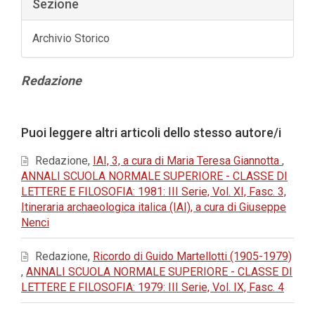
Sezione
Archivio Storico
Contenuto
Redazione
principale
dell'articolo
Dettagli
Puoi leggere altri articoli dello stesso autore/i
dell'articolo
Redazione,
IAI, 3, a cura di Maria Teresa Giannotta
,
ANNALI SCUOLA NORMALE SUPERIORE - CLASSE DI
LETTERE E FILOSOFIA: 1981: III Serie, Vol. XI, Fasc. 3,
Itineraria archaeologica italica (IAI), a cura di Giuseppe
Nenci
Redazione,
Ricordo di Guido Martellotti (1905-1979)
,
ANNALI SCUOLA NORMALE SUPERIORE - CLASSE DI
LETTERE E FILOSOFIA: 1979: III Serie, Vol. IX, Fasc. 4