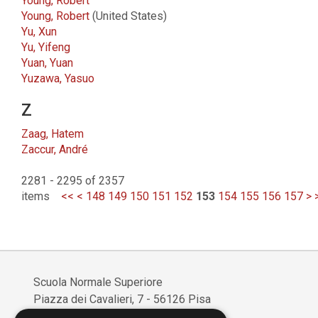
Young, Robert
Young, Robert
(United States)
Yu, Xun
Yu, Yifeng
Yuan, Yuan
Yuzawa, Yasuo
Z
Zaag, Hatem
Zaccur, André
2281 - 2295 of 2357
items
<<
<
148
149
150
151
152
153
154
155
156
157
>
Scuola Normale Superiore
Piazza dei Cavalieri, 7 - 56126 Pisa
Codice fiscale: 80005050507