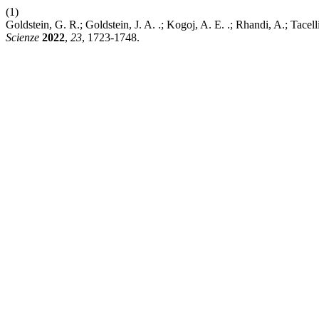
(1)
Goldstein, G. R.; Goldstein, J. A. .; Kogoj, A. E. .; Rhandi, A.; Tac
Scienze
2022
,
23
, 1723-1748.