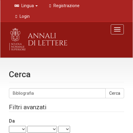
Navigazione
Lingua
Registrazione
principale
Contenuto
Login
principale
Barra
Toggle
laterale
navigat
Cerca
Cerca
gli
articoli
Filtri avanzati
per
Da