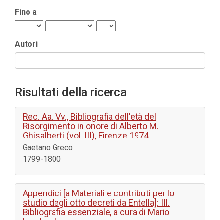
Fino a
Autori
Risultati della ricerca
Rec. Aa. Vv., Bibliografia dell'età del
Risorgimento in onore di Alberto M.
Ghisalberti (vol. III), Firenze 1974
Gaetano Greco
1799-1800
Appendici [a Materiali e contributi per lo
studio degli otto decreti da Entella]: III.
Bibliografia essenziale, a cura di Mario