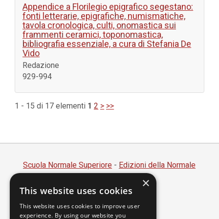
Appendice a Florilegio epigrafico segestano:
fonti letterarie, epigrafiche, numismatiche,
tavola cronologica, culti, onomastica sui
frammenti ceramici, toponomastica,
bibliografia essenziale, a cura di Stefania De
Vido
Redazione
929-994
1 - 15 di 17 elementi
1
2
>
>>
Scuola Normale Superiore
-
Edizioni della Normale
×
Piazza dei Cavalieri, 7 - 56126 Pisa
This website uses cookies
Codice fiscale 80005050507
Partita IVA 00420000507
This website uses cookies to improve user
experience. By using our website you