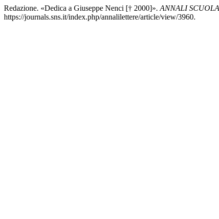
Redazione. «Dedica a Giuseppe Nenci [† 2000]».
ANNALI SCUOLA
https://journals.sns.it/index.php/annalilettere/article/view/3960.