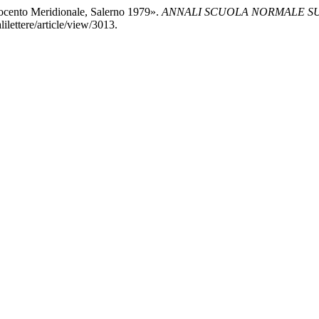
rocento Meridionale, Salerno 1979».
ANNALI SCUOLA NORMALE SUP
ilettere/article/view/3013.