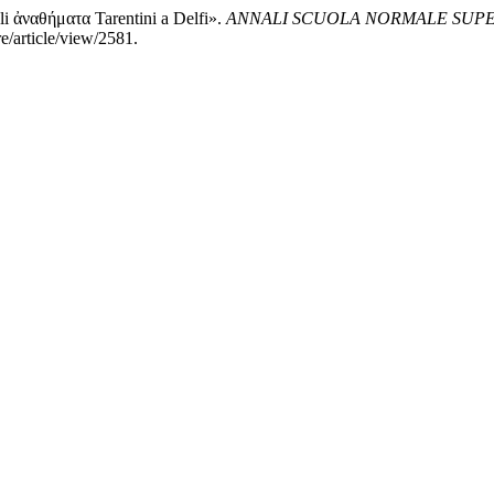
li ἀναθήματα Tarentini a Delfi».
ANNALI SCUOLA NORMALE SUPER
re/article/view/2581.