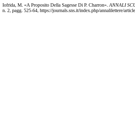
Iofrida, M. «A Proposito Della Sagesse Di P. Charron».
ANNALI SC
n. 2, pagg. 525-64, https://journals.sns.it/index.php/annalilettere/artic