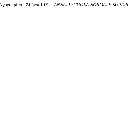
ῦ Ἀγορακρίτου, Ἀθήναι 1972».
ANNALI SCUOLA NORMALE SUPERIO