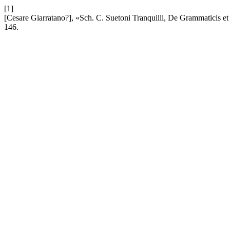
[1]
[Cesare Giarratano?], «Sch. C. Suetoni Tranquilli, De Grammaticis et 
146.