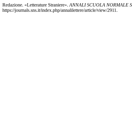
Redazione. «Letterature Straniere».
ANNALI SCUOLA NORMALE SU
https://journals.sns.it/index.php/annalilettere/article/view/2911.