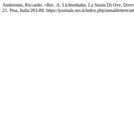
Ambrosini, Riccardo. «Rec. A. Lichtenhahn, La Storia Di Ove, Do
21. Pisa, Italia:283-89. https://journals.sns.it/index.php/annalilettere/a